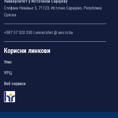
Универзитет у Источном Сарајеву
Стефана Немање 5, 71123, Источно Сарајево, Република
Српска
+387 57 320 330 | univerzitet @ ues.rs.ba
Корисни линкови
Упис
УРЦ
Веб сервиси