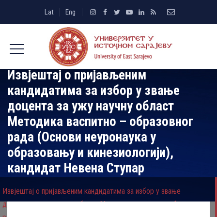
Lat
Eng
Извјештај о пријављеним
кандидатима за избор у звање
доцента за ужу научну област
Mетодика васпитно – образовног
рада (Oснови неуронаука у
образовању и кинезиологији),
кандидат Невена Ступар
Извјештај о пријављеним кандидатима за избор у звање
доцента за ужу научну област Mетодика васпитно – образовног