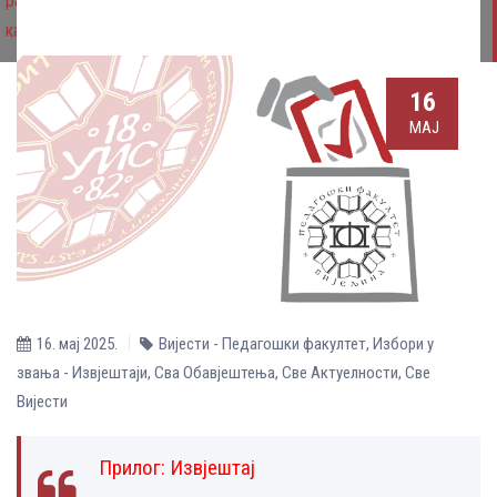
рада (Oснови неуронаука у образовању и кинезиологији),
кандидат Невена Ступар
16
МАЈ
16. мај 2025.
Вијести - Педагошки факултет
,
Избори у
звања - Извјештаји
,
Сва Обавјештења
,
Све Aктуелности
,
Све
Вијести
Прилог:
Извјештај