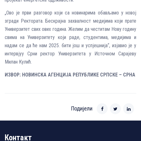
„Ово је први разговор који са новинарима обављамо у новој
згради Ректората. Бескрајна захвалност медијима који прате
Универзитет свих ових година. Желим да честитам Нову годину
свима на Универзитету који раде, студентима, медијима и
надам се да ће нам 2025. бити још и успјешнија“, изјавио је у
интервјуу Срни ректор Универзитета у Источном Сарајеву
Милан Кулић.
ИЗВОР: НОВИНСКА АГЕНЦИЈА РЕПУБЛИКЕ СРПСКЕ – СРНА
Подијели
Контакт