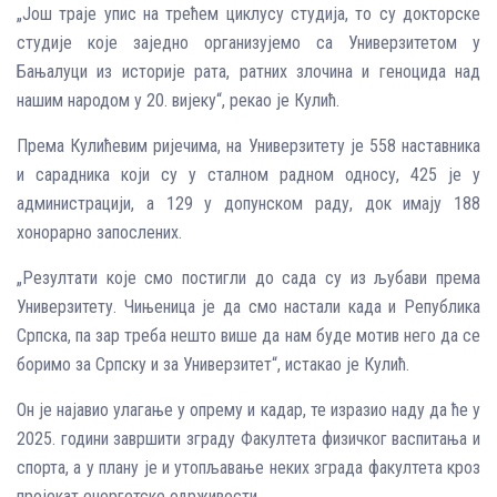
„Још траје упис на трећем циклусу студија, то су докторске
студије које заједно организујемо са Универзитетом у
Бањалуци из историје рата, ратних злочина и геноцида над
нашим народом у 20. вијеку“, рекао је Кулић.
Према Кулићевим ријечима, на Универзитету је 558 наставника
и сарадника који су у сталном радном односу, 425 је у
администрацији, а 129 у допунском раду, док имају 188
хонорарно запослених.
„Резултати које смо постигли до сада су из љубави према
Универзитету. Чињеница је да смо настали када и Република
Српска, па зар треба нешто више да нам буде мотив него да се
боримо за Српску и за Универзитет“, истакао је Кулић.
Он је најавио улагање у опрему и кадар, те изразио наду да ће у
2025. години завршити зграду Факултета физичког васпитања и
спорта, а у плану је и утопљавање неких зграда факултета кроз
пројекат енергетске одрживости.