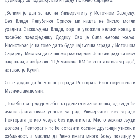
Будимиру за подршку, као и граду Источно Сарајево.
„Велики је дан за нас на Универзитету у Источном Сарајеву.
Без Владе Републике Српске ми ништа не бисмо могли
урадити. Захваљујем Влади, која је уложила велики новац, а
посебно предсједнику Додику. Ово је била његова жеља.
Инсистирао је на томе да то буде најљепша зграда у Источном
Сарајеву. Мислим да га нисмо разочарали. Још сви радови нису
завршени, а негђе око 11,5 милиона КМ ће коштати ова зграда“,
истакао је Кулић.
Он је додао да ће у новој згради Ректората бити смјештена и
Музичка академија.
„Посебно се радујем због студената и запослених, од сада ће
имати фантастичне услове за рад. Универзитет без зграде
Ректората је као човјек без идентитета. Много важних људи
долази у Ректорат и то ће оставити сасвим другачији утисак и
озбиљност, а мислим да ћемо имати много бољу позицију у