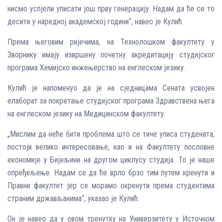
нисмо успјели уписати још прву генерацију. Надам да ће се то
десити у наредној академској години“, навео је Кулић.
Према његовим ријечима, на Технолошком факултету у
Зворнику имају извршену почетну акредитацију студијског
програма Хемијско инжењерство на енглеском језику.
Кулић је напоменуо да је на сједницама Сената усвојен
елаборат за покретање студијског програма Здравствена њега
на енглеском језику на Медицинском факултету.
„Мислим да неће бити проблема што се тиче уписа студената,
постоји велико интересовање, као и на Факултету пословне
економије у Бијељини на другом циклусу студија. То је наше
опређељење. Надам се да ће врло брзо тим путем кренути и
Правни факултет јер се морамо окренути према студентима
страним држављанима“, указао је Кулић.
Он је навео да у овом тренутку на Универзитету у Источном