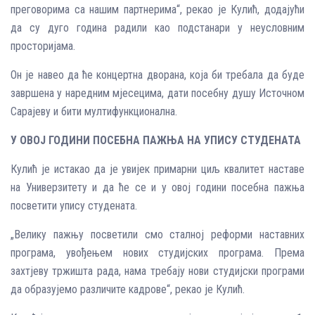
преговорима са нашим партнерима“, рекао је Кулић, додајући
да су дуго година радили као подстанари у неусловним
просторијама.
Он је навео да ће концертна дворана, која би требала да буде
завршена у наредним мјесецима, дати посебну душу Источном
Сарајеву и бити мултифункционална.
У ОВОЈ ГОДИНИ ПОСЕБНА ПАЖЊА НА УПИСУ СТУДЕНАТА
Кулић је истакао да је увијек примарни циљ квалитет наставе
на Универзитету и да ће се и у овој години посебна пажња
посветити упису студената.
„Велику пажњу посветили смо сталној реформи наставних
програма, увођењем нових студијских програма. Према
захтјеву тржишта рада, нама требају нови студијски програми
да образујемо различите кадрове“, рекао је Кулић.