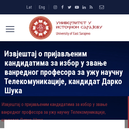
Lat
Eng
Извјештај о пријављеним
кандидатима за избор у звање
ванредног професора за ужу научну
Телекомуникације, кандидат Дарко
Шука
Извјештај о пријављеним кандидатима за избор у звање
ванредног професора за ужу научну Телекомуникације,
кандидат Дарко Шука