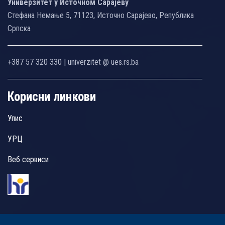
Универзитет у Источном Сарајеву
Стефана Немање 5, 71123, Источно Сарајево, Република
Српска
+387 57 320 330 | univerzitet @ ues.rs.ba
Корисни линкови
Упис
УРЦ
Веб сервиси