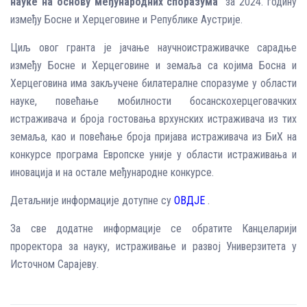
науке на основу међународних споразума
” за 2024. годину
између Босне и Херцеговине и Републике Аустрије.
Циљ овог гранта је јачање научноистраживачке сарадње
између Босне и Херцеговине и земаља са којима Босна и
Херцеговина има закључене билатералне споразуме у области
науке, повећање мобилности босанскохерцеговачких
истраживача и броја гостовања врхунских истраживача из тих
земаља, као и повећање броја пријава истраживача из БиХ на
конкурсе програма Европске уније у области истраживања и
иновација и на остале међународне конкурсе.
Детаљније информације дотупне су
ОВД‌ЈЕ
.
За све додатне информације се обратите Канцеларији
проректора за науку, истраживање и развој Универзитета у
Источном Сарајеву.