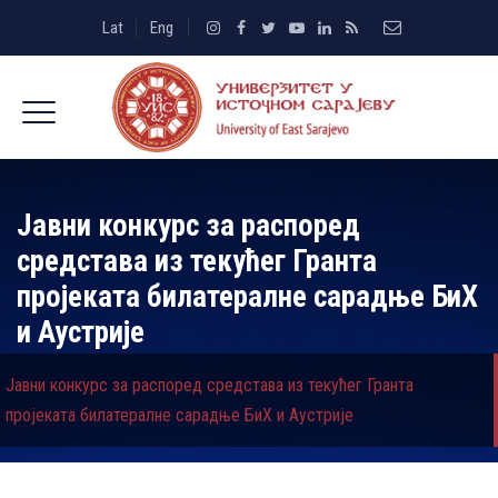
Lat
Eng
Јавни конкурс за распоред
средстава из текућег Гранта
пројеката билатералне сарадње БиХ
и Аустрије
Јавни конкурс за распоред средстава из текућег Гранта
пројеката билатералне сарадње БиХ и Аустрије