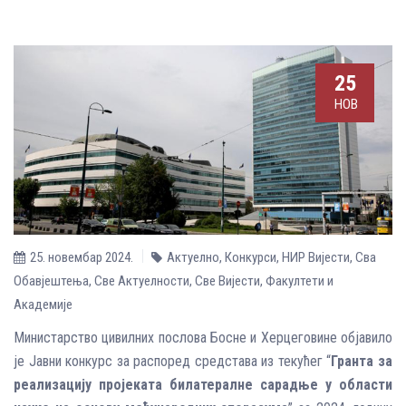
25
НОВ
25. новембар 2024.
Актуелно
,
Конкурси
,
НИР Вијести
,
Сва
Обавјештења
,
Све Aктуелности
,
Све Вијести
,
Факултети и
Академије
Министарство цивилних послова Босне и Херцеговине објавило
је Јавни конкурс за распоред средстава из текућег “
Гранта за
реализацију
пројеката билатералне сарадње у области