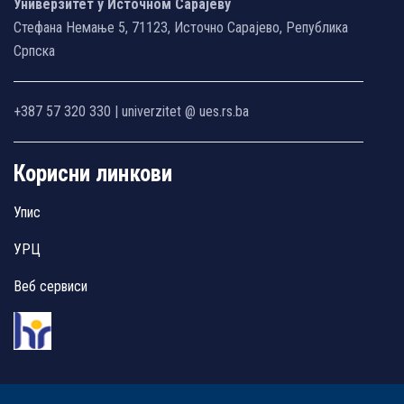
Универзитет у Источном Сарајеву
Стефана Немање 5, 71123, Источно Сарајево, Република
Српска
+387 57 320 330 | univerzitet @ ues.rs.ba
Корисни линкови
Упис
УРЦ
Веб сервиси