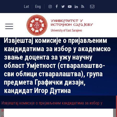
Lat
Eng
Извјештај комисије о пријављеним
кандидатима за избор у академско
звање доцента за ужу научну
област Умјетност (стваралаштво-
сви облици стваралаштва), група
предмета Графички дизајн,
кандидат Игор Дутина
Извјештај комисије о пријављеним кандидатима за избор у
академско звање доцента за ужу научну област Умјетност