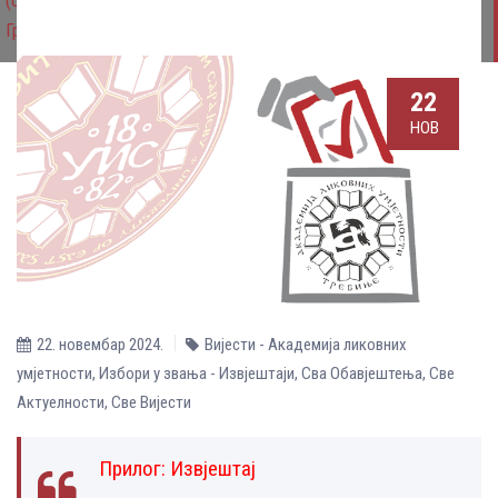
(стваралаштво-сви облици стваралаштва), група предмета
Графички дизајн, кандидат Игор Дутина
22
НОВ
22. новембар 2024.
Вијести - Академија ликовних
умјетности
,
Избори у звања - Извјештаји
,
Сва Обавјештења
,
Све
Aктуелности
,
Све Вијести
Прилог:
Извјештај