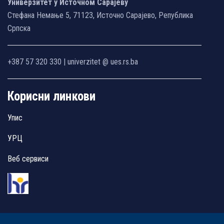
Универзитет у Источном Сарајеву
Стефана Немање 5, 71123, Источно Сарајево, Република
Српска
+387 57 320 330 | univerzitet @ ues.rs.ba
Корисни линкови
Упис
УРЦ
Веб сервиси