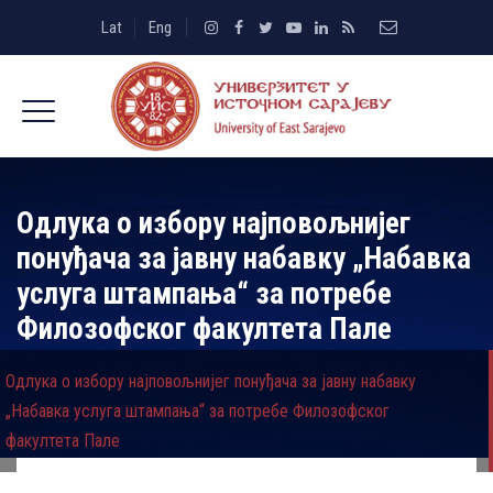
Lat
Eng
Oдлукa о избору најповољнијег
понуђача за јавну набавку „Набавка
услуга штампања“ за потребе
Филозофског факултета Пале
Oдлукa о избору најповољнијег понуђача за јавну набавку
„Набавка услуга штампања“ за потребе Филозофског
факултета Пале