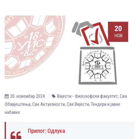
20
НОВ
20. новембар 2024.
Вијести - Филозофски факултет
,
Сва
Обавјештења
,
Све Aктуелности
,
Све Вијести
,
Тендери и јавне
набавке
Прилог:
Одлука