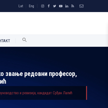
Lat
Eng
НТАКТ
ко звање редовни професор,
лић
уноводство и ревизија, кандидат Срђан Лалић