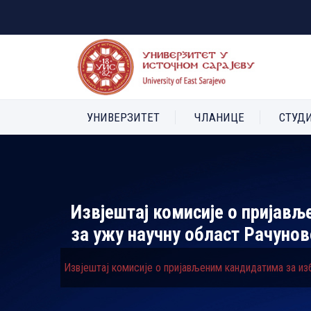
УНИВЕРЗИТЕТ
ЧЛАНИЦЕ
СТУД
Извјештај комисије о пријав
за ужу научну област Рачунов
Извјештај комисије о пријављеним кандидатима за из