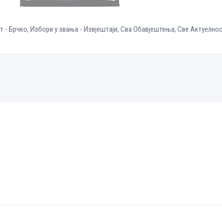
т - Брчко
,
Избори у звања - Извјештаји
,
Сва Обавјештења
,
Све Aктуелно