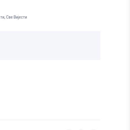
сти
,
Све Вијести