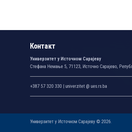
Контакт
Универзитет у Источном Сарајеву
Стефана Немање 5, 71123, Источно Сарајево, Репуб
+387 57 320 330 | univerzitet @ ues.rs.ba
Универзитет у Источном Сарајеву © 2026.