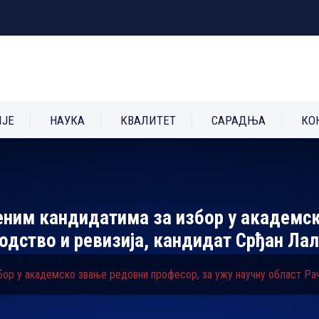
ИЈЕ
НАУКА
КВАЛИТЕТ
САРАДЊА
КО
љеним кандидатима за избор у академс
одство и ревизија, кандидат Срђан Ла
бор у академско звање редовни професор, за ужу научну област Рач