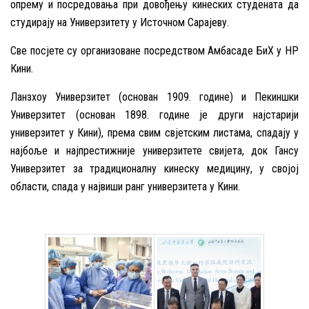
опрему и посредовања при довођењу кинеских студената да
студирају на Универзитету у Источном Сарајеву.
Све посјете су организоване посредством Амбасаде БиХ у НР
Кини.
Ланзхоу Универзитет (основан 1909. године) и Пекиншки
Универзитет (основан 1898. године је други најстарији
универзитет у Кини), према свим свјетским листама, спадају у
најбоље и најпрестижније универзитете свијета, док Гансу
Универзитет за традиционалну кинеску медицину, у својој
области, спада у највиши ранг универзитета у Кини.