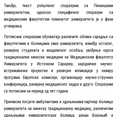
Такође, текст уопштеног споразума са Пекиншким
универзитетом, односно специфичног споразум са
медицинским факултетом поменутог универзитета је у фази
уговарања.
Потписани споразуми обухватају различите облике сарадње са
факултетима и болницама ових универзитета, између осталог,
размјену студената и академског особља, увођење курса
традиционалне кинеске медицине на Медицинском факултету
Универзитета у Источном Сарајеву, заједничке научно-
истраживачке пројектне и развојне апликације у оквиру
програма Европске комисије, организацију научно-стручних
конференција, размјену медицинског кадра и друго. Споразуми
су потписани на период од пет година.
Приликом посјете амбулантама и одељењима партнер болнице
универзитета за кинеску традиционалну медицину, различитим
одељењима универзитетских болница, декан Бокоњић и