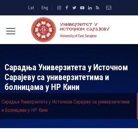
Lat
Eng
Сарадња Универзитета у Источном
Сарајеву са универзитетима и
болницама у НР Кини
Сарадња Универзитета у Источном Сарајеву са универзитетима
и болницама у НР Кини