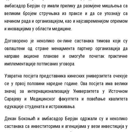
амбасадор Берјан су имали прилику да размјене мишљења са
великим бројем стручњака из праксе и да се упознају са
начином рада и организацијом, као и најсавременијом опремом
и иновацијама у области медицине.
Договорено је неколико он-лине састанака тимова који су
овлаштени од стране менаџмента партнер организација да
направе акционе планове и омогуће почетак практичне
имплементације потписаних уговора.
Узвратна посјета представника кинеских универзитета очекује
се у првој половини наредне године. Ова посјета има велики
значај за интернационализацију Универзитета у Источном
Сарајеву и Медицинског факултета и повећање квалитета
едукације студената и истраживања.
Декан Бокоњић и амбасадор Берјан одржали су и неколико
састанака са инвеститорима и агенцијама у вези инвестиција у