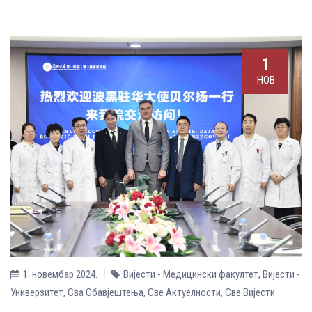
1
НОВ
1. новембар 2024.
Вијести - Медицински факултет
,
Вијести -
Универзитет
,
Сва Обавјештења
,
Све Aктуелности
,
Све Вијести