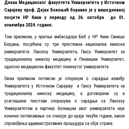
Декан Mедицинског факултета Универзитета у Источном
Сарајеву проф. Дејан Бокоњић боравио је у вишедневној
посјети НР Кини у периоду од 26. октобра до 01.
новембра 2024. године.
Том приликом, у пратњи амбасадора БиХ у НР Кини Синише
Берјана, посјећена су три престижна национална кинеска
универзитета: Ланзхоу Универзитета, Гансу Универзитет за
традиционалну кинеску медицину и Пекиншки Универзитет,
односно медицински факултет поменутог универзитета.
Овом приликом потписан је споразум о сарадњи између
Универзитета у Источном Сарајеву и Гансу Универзитета за
традиционалну кинеску медицину, а договорени су и
усаглашени текстови споразума о сарадњи са Ланзхоу
Универзитетом и партнер болницом овог универзитета чије
коначно потписивање се очекује до краја текуће године, након
спровођења административних процедура са обје стране.