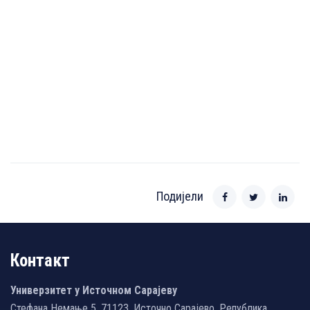
Подијели
Контакт
Универзитет у Источном Сарајеву
Стефана Немање 5, 71123, Источно Сарајево, Република