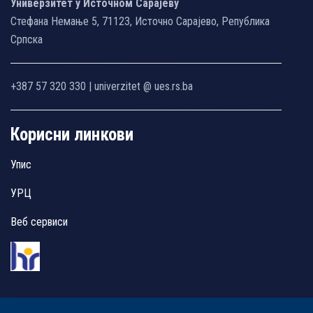
Универзитет у Источном Сарајеву
Стефана Немање 5, 71123, Источно Сарајево, Република
Српска
+387 57 320 330 | univerzitet @ ues.rs.ba
Корисни линкови
Упис
УРЦ
Веб сервиси