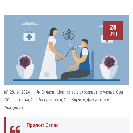
28
ЈУН
28. јун 2024.
Огласи - Центар за цјеложивотно учење
,
Сва
Обавјештења
,
Све Aктуелности
,
Све Вијести
,
Факултети и
Академије
Прилог:
Оглас