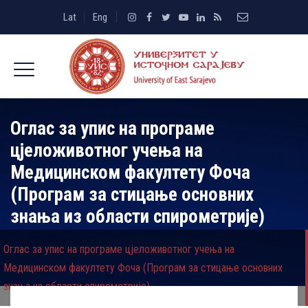
Lat
Eng
Оглас за упис на програме
цјеложивотног учења на
Медицинском факултету Фоча
(Програм за стицање основних
знања из области спирометрије)
Оглас за упис на програме цјеложивотног учења на
Медицинском факултету Фоча (Програм за стицање основних
знања из области спирометрије)