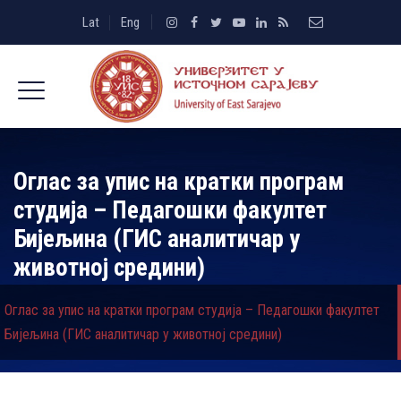
Lat
Eng
Оглас за упис на кратки програм
студија – Педагошки факултет
Бијељина (ГИС аналитичар у
животној средини)
Оглас за упис на кратки програм студија – Педагошки факултет
Бијељина (ГИС аналитичар у животној средини)