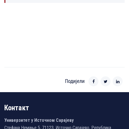
Подијели
Контакт
Универзитет у Источном Сарајеву
Стефана Немање 5, 71123, Источно Сарајево, Република