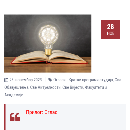
28
НОВ
28. новембар 2023.
Oгласи - Кратки програми студија
,
Сва
Обавјештења
,
Све Aктуелности
,
Све Вијести
,
Факултети и
Академије
Прилог
:
Оглас