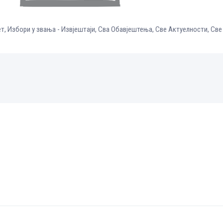
ет
,
Избори у звања - Извјештаји
,
Сва Обавјештења
,
Све Aктуелности
,
Све