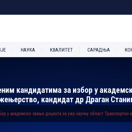
ИЈЕ
НАУКА
КВАЛИТЕТ
САРАДЊА
КО
љеним кандидатима за избор у академс
нжењерство, кандидат др Драган Стан
збор у академско звање доцента за ужу научну област Транспортно