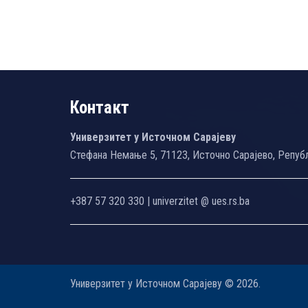
Контакт
Универзитет у Источном Сарајеву
Стефана Немање 5, 71123, Источно Сарајево, Репуб
+387 57 320 330 | univerzitet @ ues.rs.ba
Универзитет у Источном Сарајеву © 2026.