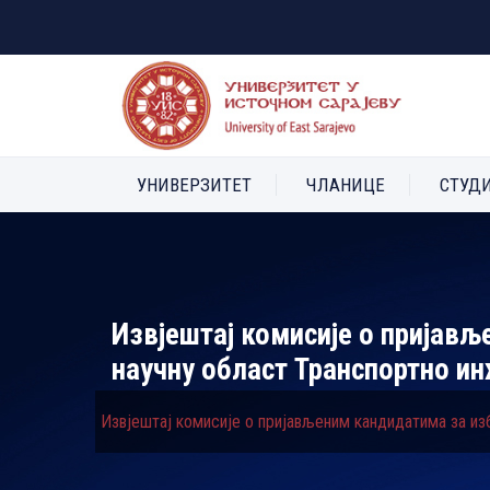
УНИВЕРЗИТЕТ
ЧЛАНИЦЕ
СТУД
Извјештај комисије о пријав
научну област Транспортно и
Извјештај комисије о пријављеним кандидатима за и