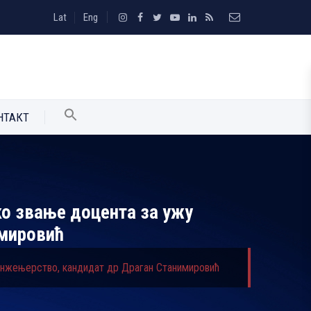
Lat
Eng
НТАКТ
ко звање доцента за ужу
имировић
 инжењерство, кандидат др Драган Станимировић