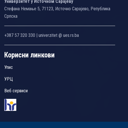
Универзитет у Источном Сарајеву
Стефана Немање 5, 71123, Источно Сарајево, Република
Српска
+387 57 320 330 | univerzitet @ ues.rs.ba
Корисни линкови
Упис
УРЦ
Веб сервиси