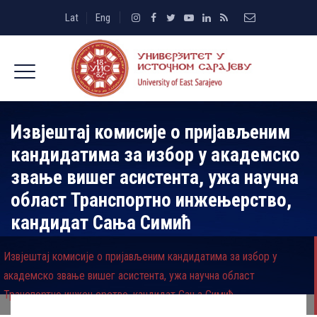
Lat
Eng
Извјештај комисије о пријављеним
кандидатима за избор у академско
звање вишег асистента, ужа научна
област Транспортно инжењерство,
кандидат Сања Симић
Извјештај комисије о пријављеним кандидатима за избор у
академско звање вишег асистента, ужа научна област
Транспортно инжењерство, кандидат Сања Симић