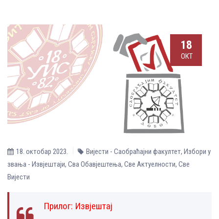
18
ОКТ
18. октобар 2023.
Вијести - Саобраћајни факултет
,
Избори у
звања - Извјештаји
,
Сва Обавјештења
,
Све Aктуелности
,
Све
Вијести
Прилог:
Извјештај