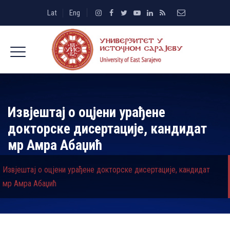
Lat
Eng
Извјештај о оцјени урађене
докторске дисертације, кандидат
мр Амра Абаџић
Извјештај о оцјени урађене докторске дисертације, кандидат
мр Амра Абаџић