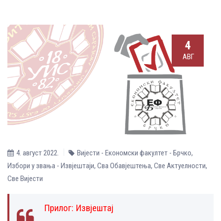
4
АВГ
4. август 2022.
Вијести - Економски факултет - Брчко
,
Избори у звања - Извјештаји
,
Сва Обавјештења
,
Све Aктуелности
,
Све Вијести
Прилог:
Извјештај