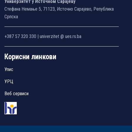
Универзитет у Источном Сарајеву
Стефана Немање 5, 71123, Источно Сарајево, Република
Српска
+387 57 320 330 | univerzitet @ ues.rs.ba
Корисни линкови
Упис
УРЦ
Веб сервиси