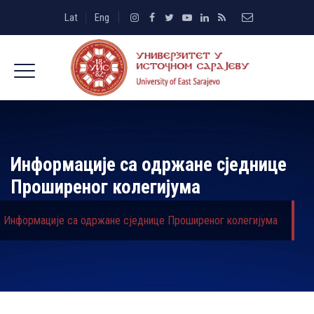
Lat
Eng
Информације са одржане сједнице
Проширеног колегијума
Информације са одржане сједнице Проширеног колегијума