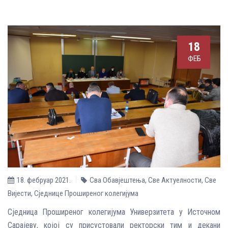
18
ФЕБ
18. фебруар 2021.
Сва Обавјештења
,
Све Aктуелности
,
Све
Вијести
,
Сједнице Проширеног колегијума
Сједница Проширеног колегијума Универзитета у Источном
Сарајеву, којој су присустовали ректорски тим и декани