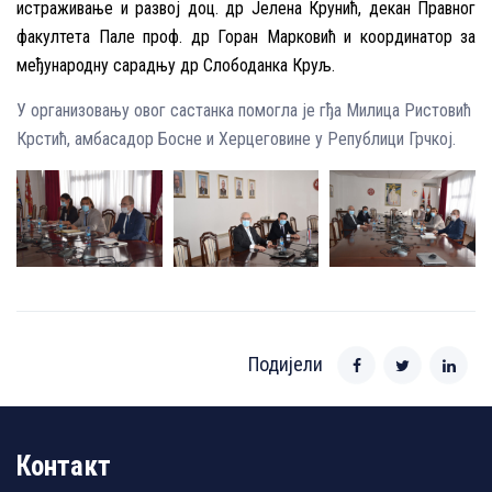
истраживање и развој доц. др Јелена Крунић, декан Правног
факултета Пале проф. др Горан Марковић и координатор за
међународну сарадњу др Слободанка Круљ.
У организовању овог састанка помогла је гђа Милица Ристовић
Крстић, амбасадор Босне и Херцеговине у Републици Грчкој.
Подијели
Контакт