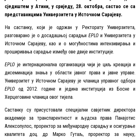
сједиштем у Атини, у сриједу, 28. октобра, састао се са
представницима Универзитета у Источном Сарајеву.
На састанку, који је одржан у Ректорату Универзитета,
разговарано је о досадашњој сарадњи
EPLO
и Универзитета у
Источном Сарајеву, као и о могућностима интензивирања и
проширивања сарадње између ове двије институције.
EPLO
је интернационална организација чији је циљ креација и
дисеминација знања у области јавног права и јавне управе.
Универзитет у Источном Сарајеву је чланица управног одбора
EPLO
од 2012. године и једина институција из Босне и
Херцеговине чланица овог тијела.
Састанку су присустовали специјални савјетник директора
академије за транспарентност и људска права Панајотис
Алексопулос, проректор за међународну сарадњу и осигурање
квалитета доц. др Марко Гутаљ, проректор за науку,