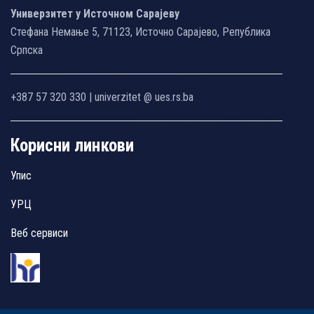
Универзитет у Источном Сарајеву
Стефана Немање 5, 71123, Источно Сарајево, Република
Српска
+387 57 320 330 | univerzitet @ ues.rs.ba
Корисни линкови
Упис
УРЦ
Веб сервиси