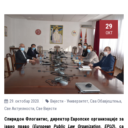
29
ОКТ
29. октобар 2020.
Вијести - Универзитет
,
Сва Обавјештења
,
Све Aктуелности
,
Све Вијести
Спиридон Флогаитис, директор Европске организације за
јавно право (
European Public Law Organization,
EPLO
), са