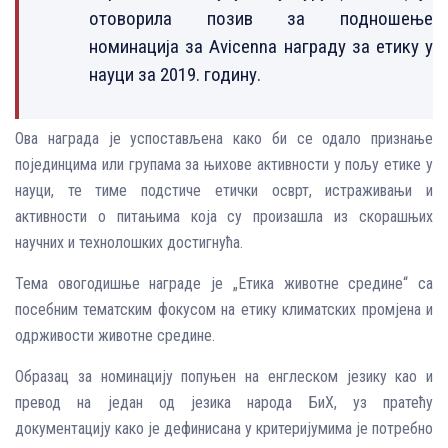
отоворила позив за подношење
номинација за Avicenna награду за етику у
науци за 2019. годину.
Ова награда је успостављена како би се одало признање
појединцима или групама за њихове активности у пољу етике у
науци, те тиме подстиче етички осврт, истраживањи и
активности о питањима која су произашла из скорашњих
научних и технолошких достигнућа.
Тема овогодишње награде је „Етика животне средине“ са
посебним тематским фокусом на етику климатских промјена и
одрживости животне средине.
Образац за номинацију попуњен на енглеском језику као и
превод на један од језика народа БиХ, уз пратећу
документацију како је дефинисана у критеријумима је потребно