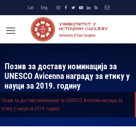
Lat
Eng
Позив за доставу номинација за
UNESCO Avicenna награду за етику у
науци за 2019. годину
Позив за доставу номинација за UNESCO Avicenna награду за
етику у науци за 2019. годину