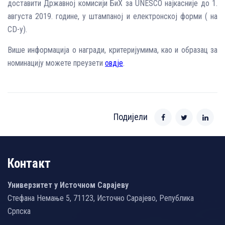
доставити Државној комисији БиХ за UNESCO најкасније до 1.
августа 2019. године, у штампаној и електронској форми ( на
CD-у).
Више информација о награди, критеријумима, као и образац за
номинацију можете преузети
овдје
.
Подијели
Контакт
Универзитет у Источном Сарајеву
Стефана Немање 5, 71123, Источно Сарајево, Република
Српска