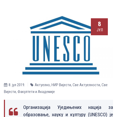
8
ЈУЛ
8. јул 2019.
Актуелно
,
НИР Вијести
,
Све Aктуелности
,
Све
Вијести
,
Факултети и Академије
Организација Уједињених нација за
образовање, науку и културу (UNESCO) је