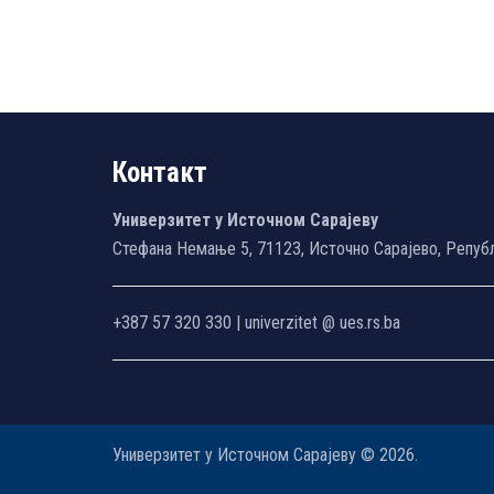
Контакт
Универзитет у Источном Сарајеву
Стефана Немање 5, 71123, Источно Сарајево, Репуб
+387 57 320 330 | univerzitet @ ues.rs.ba
Универзитет у Источном Сарајеву © 2026.