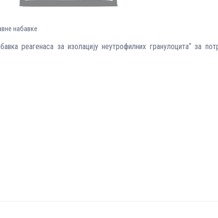
јавне набавке
абавка реагенаса за изолацију неутрофилних гранулоцита“ за п