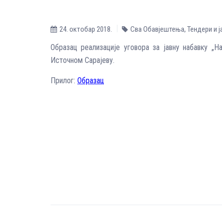
24. октобар 2018.
Сва Обавјештења
,
Тендери и 
Образац реализације уговора за јавну набавку „Н
Источном Сарајеву.
Прилог:
Образац