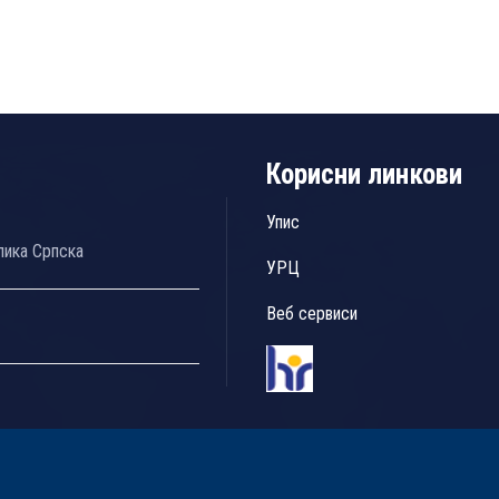
Корисни линкови
Упис
лика Српска
УРЦ
Веб сервиси