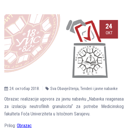
24
ОКТ
24. октобар 2018.
Sva Obavještenja
,
Tenderi i javne nabavke
Obrazac realizacije ugovora za javnu nabavku „Nabavka reagenasa
za izolaciju neutrofilnih granulocita“ za potrebe Medicinskog
fakulteta Foča Univerziteta u Istočnom Sarajevu.
Prilog:
Obrazac