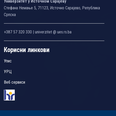
Универзитет у Источном Сарајеву
Стефана Немање 5, 71123, Источно Сарајево, Република
Српска
+387 57 320 330 | univerzitet @ ues.rs.ba
Корисни линкови
Упис
УРЦ
Веб сервиси