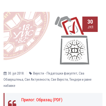
30
ЈУЛ
30. јул 2018.
Вијести - Педагошки факултет
,
Сва
Обавјештења
,
Све Aктуелности
,
Све Вијести
,
Тендери и јавне
набавке
Прилог:
Образац (PDF)