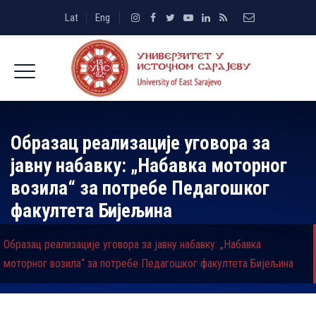
Lat
Eng
Образац реализације уговора за
јавну набавку: „Набавка моторног
возила“ за потребе Педагошког
факултета Бијељина
Образац реализације уговора за јавну набавку: „Набавка
моторног возила“ за потребе Педагошког факултета Бијељина