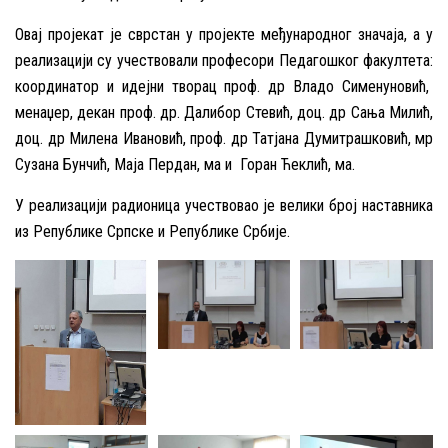
Овај пројекат је сврстан у пројекте међународног значаја, а у
реализацији су учествовали професори Педагошког факултета:
координатор и идејни творац проф. др Владо Сименуновић,
менаџер, декан проф. др. Далибор Стевић, доц. др Сања Милић,
доц. др Милена Ивановић, проф. др Татјана Думитрашковић, мр
Сузана Бунчић, Маја Пердан, ма и Горан Ћеклић, ма.
У реализацији радионица учествовао је велики број наставника
из Републике Српске и Републике Србије.