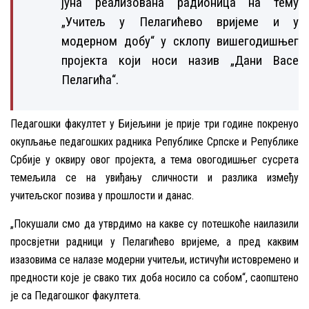
јуна реализована радионица на тему
„Учитељ у Пелагићево вријеме и у
модерном добу“ у склопу вишегодишњег
пројекта који носи назив „Дани Васе
Пелагића“.
Педагошки факултет у Бијељини је прије три године покренуо
окупљање педагошких радника Републике Српске и Републике
Србије у оквиру овог пројекта, а тема овогодишњег сусрета
темељила се на увиђању сличности и разлика између
учитељског позива у прошлости и данас.
„Покушали смо да утврдимо на какве су потешкоће наилазили
просвјетни радници у Пелагићево вријеме, а пред каквим
изазовима се налазе модерни учитељи, истичући истовремено и
предности које је свако тих доба носило са собом“, саопштено
је са Педагошког факултета.