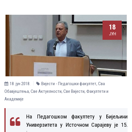
18
ЈУН
18. јун 2018.
Вијести - Педагошки факултет
,
Сва
Обавјештења
,
Све Aктуелности
,
Све Вијести
,
Факултети и
Академије
На Педагошком факултету у Бијељини
Универзитета у Источном Сарајеву је 15.