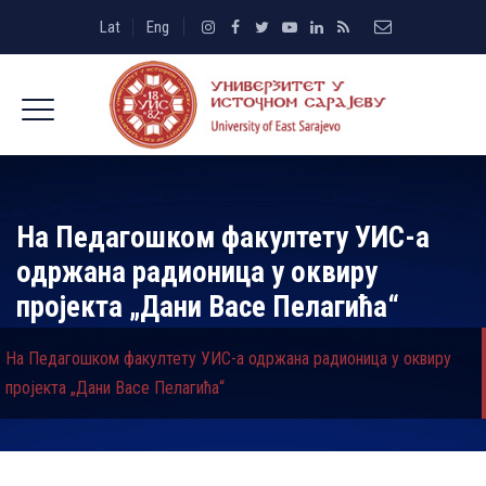
Lat
Eng
На Педагошком факултету УИС-а
одржана радионица у оквиру
пројекта „Дани Васе Пелагића“
На Педагошком факултету УИС-а одржана радионица у оквиру
пројекта „Дани Васе Пелагића“