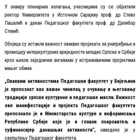
У оквиру пленарних излагања, учесницима су се обратили
ректор Универзитета у Источном Сарајеву проф. др Стево
Пашалић и декан Педагошког факултета проф. др Далибор
Стевић.
Обојица су истакли важност оваквих пројеката за унапређење и
промоцију интеркултурних вриједности младих Српске и Србије
кроз њихов заједнички ангажман у истраживачким пројектима
мањег обима.
„Оваквим активностима Педагошки факултет у Бијељини
је препознат као важан чинилац у очувању и његовању
традиције српске културнне и педагошке мисли. Важност
ове манифестације и пројекта Педагошког факултета
препознало је и Министарство културе и информисања
Републике Србије које је и главни покровитељ и
суфинансијер данашњих активности“,
наведено је у
саопштењу Педагошког факултета.