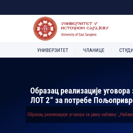
УНИВЕРЗИТЕТ
ЧЛАНИЦЕ
СТУД
Образац реализације уговора 
ЛОТ 2“ за потребе Пољопривр
Образац реализације уговора за јавну набавку: „Наб