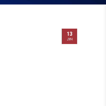
13
ЈУН