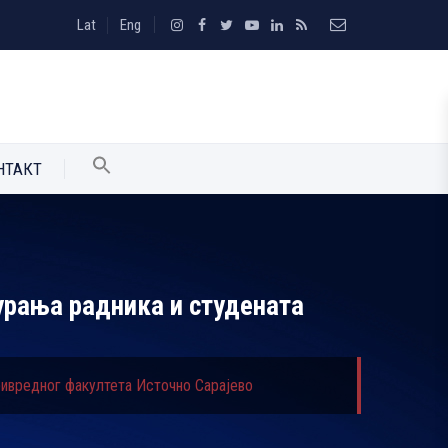
Lat
Eng
НТАКТ
гурања радника и студената
привредног факултета Источно Сарајево