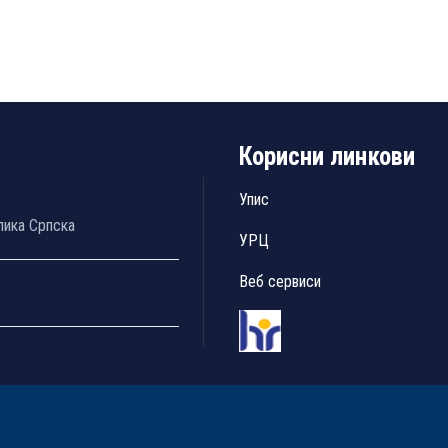
Корисни линкови
Упис
лика Српска
УРЦ
Веб сервиси