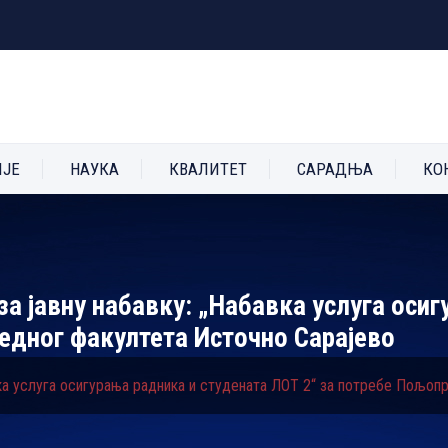
ИЈЕ
НАУКА
КВАЛИТЕТ
САРАДЊА
КО
за јавну набавку: „Набавка услуга оси
едног факултета Источно Сарајево
авка услуга осигурања радника и студената ЛОТ 2“ за потребе Пољо