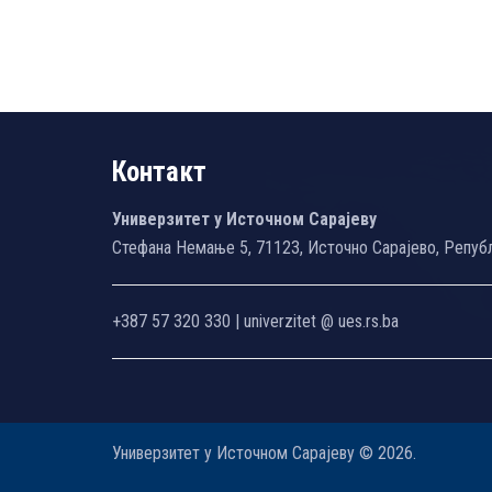
Контакт
Универзитет у Источном Сарајеву
Стефана Немање 5, 71123, Источно Сарајево, Репуб
+387 57 320 330 | univerzitet @ ues.rs.ba
Универзитет у Источном Сарајеву © 2026.