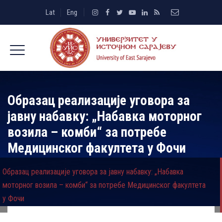
Lat
Eng
Образац реализације уговора за
јавну набавку: „Набавка моторног
возила – комби“ за потребе
Медицинског факултета у Фочи
Образац реализације уговора за јавну набавку: „Набавка
моторног возила – комби“ за потребе Медицинског факултета
у Фочи