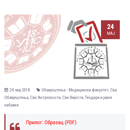
24
МАЈ
24. мај 2018.
Обавјештења - Медицински факултет
,
Сва
Обавјештења
,
Све Aктуелности
,
Све Вијести
,
Тендери и јавне
набавке
Прилог:
Образац (PDF)