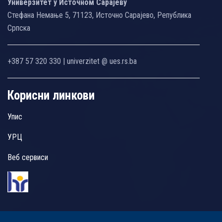
Универзитет у Источном Сарајеву
Стефана Немање 5, 71123, Источно Сарајево, Република
Српска
+387 57 320 330 | univerzitet @ ues.rs.ba
Корисни линкови
Упис
УРЦ
Веб сервиси