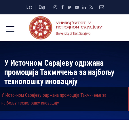
Lat
Eng
У Источном Сарајеву одржана
промоција Такмичења за најбољу
технолошку иновацију
У Источном Сарајеву одржана промоција Такмичења за
најбољу технолошку иновацију