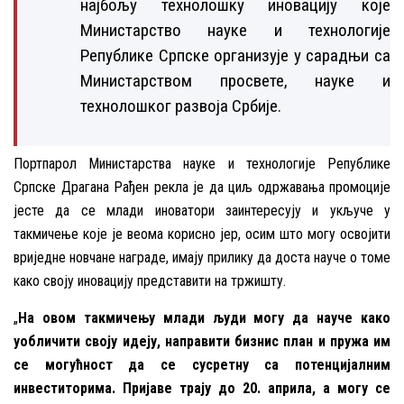
најбољу технолошку иновацију које
Министарство науке и технологије
Републике Српске организује у сарадњи са
Министарством просвете, науке и
технолошког развоја Србије.
Портпарол Министарства науке и технологије Републике
Српске Драгана Рађен рекла је да циљ одржавања промоције
јесте да се млади иноватори заинтересују и укључе у
такмичење које је веома корисно јер, осим што могу освојити
вриједне новчане награде, имају прилику да доста науче о томе
како своју иновацију представити на тржишту.
„
На овом такмичењу млади људи могу да науче како
уобличити своју идеју, направити бизнис план и пружа им
се могућност да се сусретну са потенцијалним
инвеститорима. Пријаве трају до 20. априла, а могу се