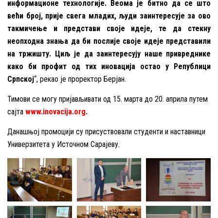
информационе технологије. Веома је битно да се што
већи број, прије свега младих, људи заинтересује за ово
такмичење и представи своје идеје, те да стекну
неопходна знања да би послије своје идеје представили
на тржишту. Циљ је да заинтересују наше привреднике
како би профит од тих иновација остао у Републици
Српској
“, рекао је проректор Берјан.
Тимови се могу пријављивати од 15. марта до 20. априла путем
сајта
www.inovacija.org.
Данашњој промоцији су присуствовали студенти и наставници
Универзитета у Источном Сарајеву.