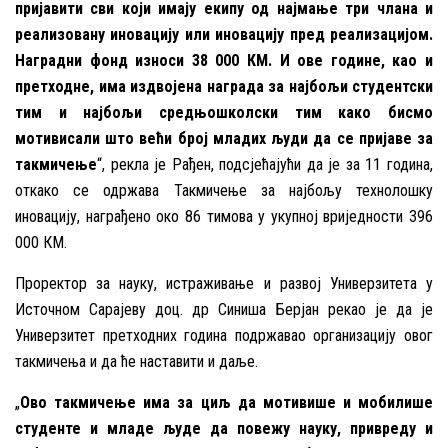
пријавити сви који имају екипу од најмање три члана и
реализовану иновацију или иновацију пред реализацијом.
Наградни фонд износи 38 000 КМ. И ове године, као и
претходне, има издвојена награда за најбољи студентски
тим и најбољи средњошколски тим како бисмо
мотивисали што већи број младих људи да се пријаве за
такмичење
“, рекла је Рађен, подсјећајући да је за 11 година,
откако се одржава Такмичење за најбољу технолошку
иновацију, награђено око 86 тимова у укупној вриједности 396
000 КМ.
Проректор за науку, истраживање и развој Универзитета у
Источном Сарајеву доц. др Синиша Берјан рекао је да је
Универзитет претходних година подржавао организацију овог
такмичења и да ће наставити и даље.
„
Ово такмичење има за циљ да мотивише и мобилише
студенте и младе људе да повежу науку, привреду и