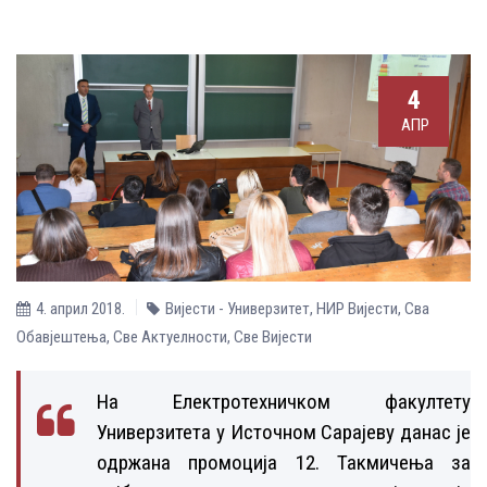
4
АПР
4. април 2018.
Вијести - Универзитет
,
НИР Вијести
,
Сва
Обавјештења
,
Све Aктуелности
,
Све Вијести
На Електротехничком факултету
Универзитета у Источном Сарајеву данас је
одржана промоција 12. Такмичења за