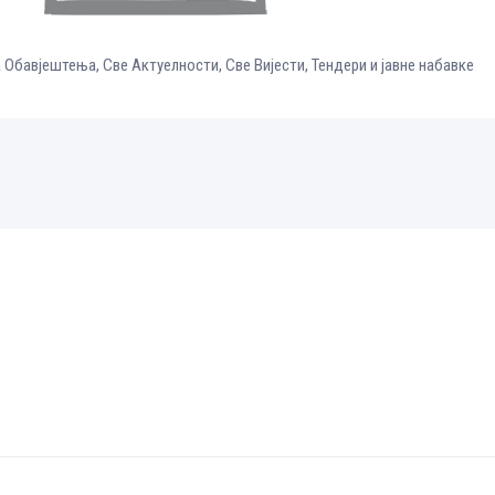
 Обавјештења
,
Све Aктуелности
,
Све Вијести
,
Тендери и јавне набавке