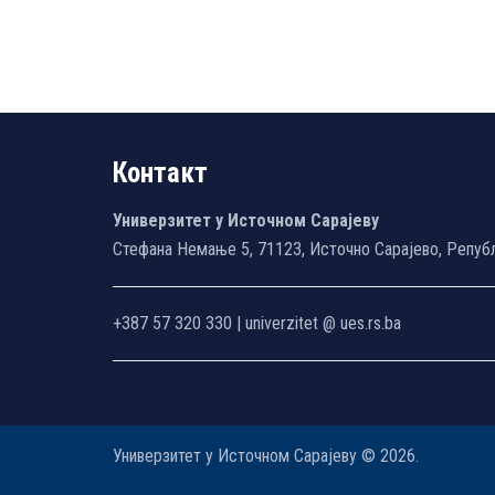
Контакт
Универзитет у Источном Сарајеву
Стефана Немање 5, 71123, Источно Сарајево, Репуб
+387 57 320 330 | univerzitet @ ues.rs.ba
Универзитет у Источном Сарајеву © 2026.