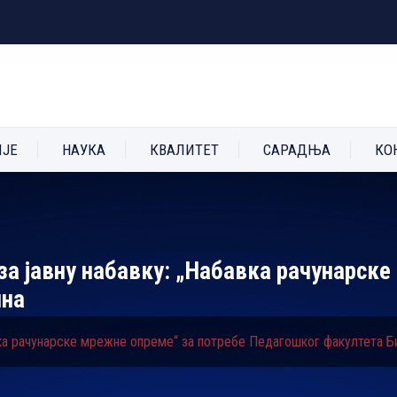
ИЈЕ
НАУКА
КВАЛИТЕТ
САРАДЊА
КО
за јавну набавку: „Набавка рачунарск
инa
авка рачунарске мрежне опреме“ за потребе Педагошког факултета Б