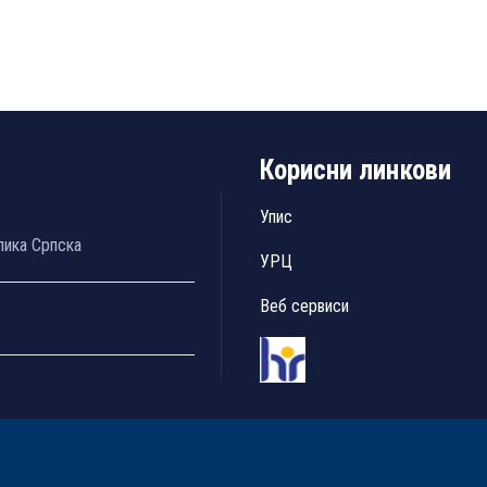
Корисни линкови
Упис
лика Српска
УРЦ
Веб сервиси