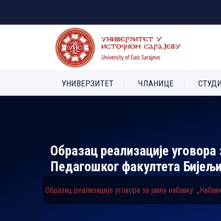
УНИВЕРЗИТЕТ
ЧЛАНИЦЕ
СТУД
Образац реализације уговора 
Педагошког факултета Бијељ
Образац реализације уговора за јавну набавку: „Наб