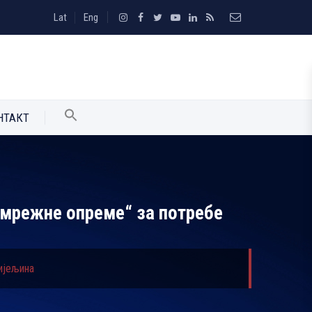
Lat
Eng
НТАКТ
е мрежне опреме“ за потребе
ијељинa