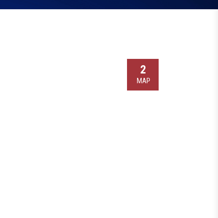
2
МАР