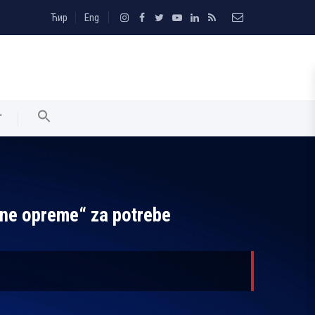
Ћир
Eng
T
žne opreme“ za potrebe