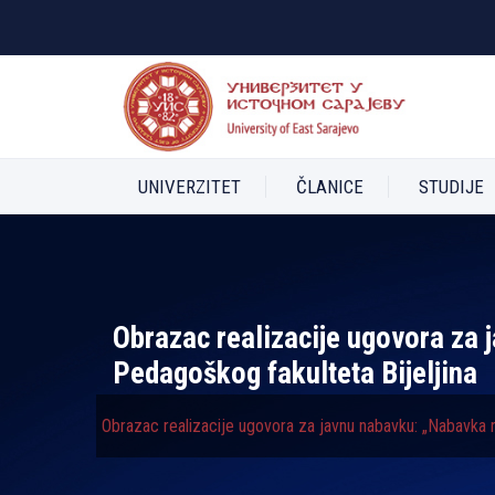
UNIVERZITET
ČLANICE
STUDIJE
Obrazac realizacije ugovora za
Pedagoškog fakulteta Bijelјina
Obrazac realizacije ugovora za javnu nabavku: „Nabavka