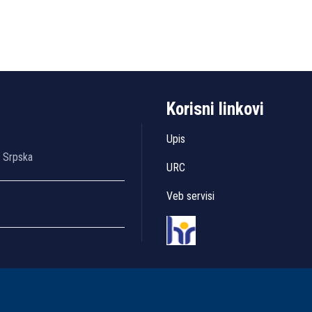
Korisni linkovi
Upis
a Srpska
URC
Veb servisi