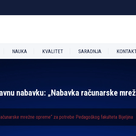
NAUKA
KVALITET
SARADNJA
KONTAK
 javnu nabavku: „Nabavka računarske mre
 računarske mrežne opreme“ za potrebe Pedagoškog fakulteta Bijelјina