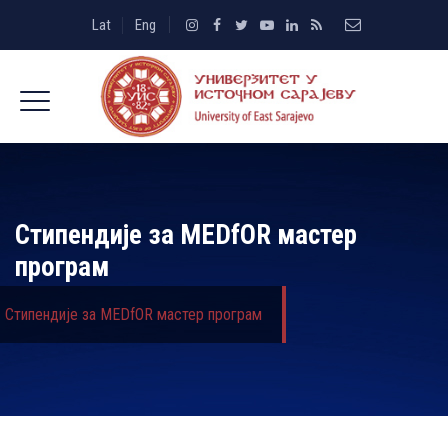
Lat
Eng
Стипендије за MEDfOR мастер
програм
Стипендије за MEDfOR мастер програм