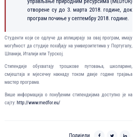
управљање природним ресурсима (MEDfOR)
отворене су до 3. марта 2018. године, док
програм почиње у септембру 2018. године.
Студенти који се одлуче да аплицирају за овај програм, имају
могућност да студије похађају на универзитетима у Португалу,
Шпанији, Италији или Турској.
Стипендије обухватају трошкове путовања, школарине,
смјештаја и мјесечну накнаду током двије године трајања
мастер програма.
Више информација о понуђеним стипендијама доступно је на
сајту:
http://www.medfor.eu/
Подијели