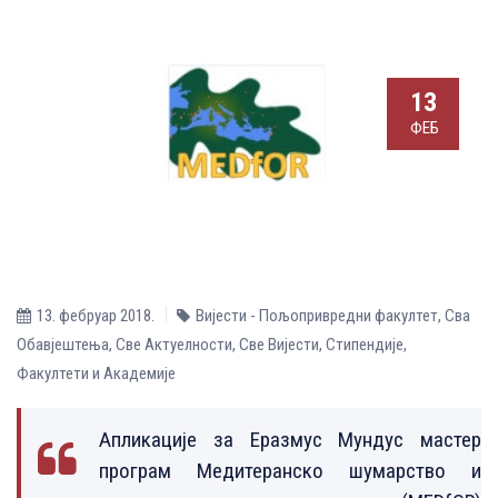
13
ФЕБ
13. фебруар 2018.
Вијести - Пољопривредни факултет
,
Сва
Обавјештења
,
Све Aктуелности
,
Све Вијести
,
Стипендије
,
Факултети и Академије
Апликације за Еразмус Мундус мастер
програм Медитеранско шумарство и