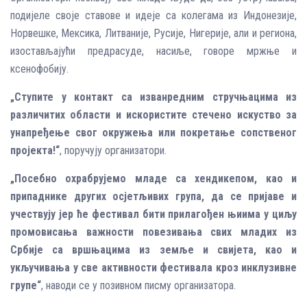
подијеле своје ставове и идеје са колегама из Индонезије,
Норвешке, Мексика, Литваније, Русије, Нигерије, али и региона,
изостављајући предрасуде, насиље, говоре мржње и
ксенофобију.
„Ступите у контакт са изванредним стручњацима из
различитих области и искористите стечено искуство за
унапређење свог окружења или покретање сопственог
пројекта!“
, поручују организатори.
„Посебно охрабрујемо младе са хендикепом, као и
припаднике других осјетљивих група, да се пријаве и
учествују јер ће фестивал бити прилагођен њиима у циљу
промовисања важности повезивања свих младих из
Србије са вршњацима из земље и свијета, као и
укључивања у све активности фестивала кроз инклузивне
групе“
, наводи се у позивном писму организатора.