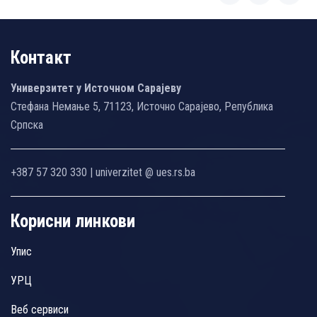
Контакт
Универзитет у Источном Сарајеву
Стефана Немање 5, 71123, Источно Сарајево, Република
Српска
+387 57 320 330 | univerzitet @ ues.rs.ba
Корисни линкови
Упис
УРЦ
Веб сервиси