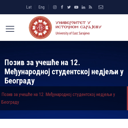
Lat
Eng
Позив за учешће на 12.
Међународној студентској недјељи у
Београду
Позив за учешће на 12. Међународној студентској недјељи у
Београду