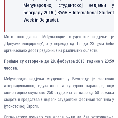
Међународној студентској недјељи у
Београду 2018 (ISWiB – International Student
Week in Belgrade).
Мото овогодишње Међународне студентске недјеље је
„Преузми иницијативу“, а у периоду од 15. до 23. јула биће
организовано десет радионица из различитих области.
Пријаве су отворене до 28. фебруара 2018. године у 23:59
часова.
Међународна недјеља студената у Београду је фестивал
интернационалног, едукативног и културног карактера, који
сваке године окупи око 250 студената из више од 50 земаља
свијета и представља највећи студентски фестивал тог типа у
југоисточној Европи.
Организатори позивају све младе људе да, без устручавања,