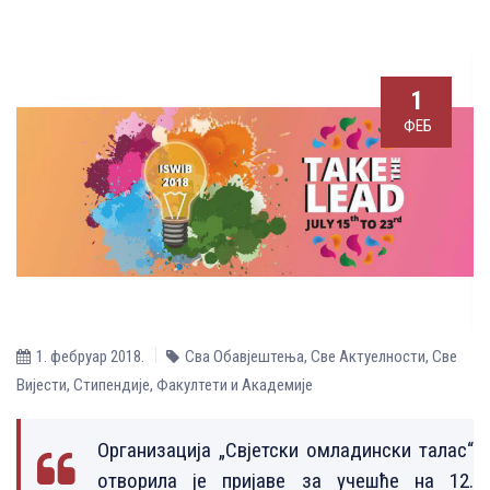
1
ФЕБ
1. фебруар 2018.
Сва Обавјештења
,
Све Aктуелности
,
Све
Вијести
,
Стипендије
,
Факултети и Академије
Организација „Свјетски омладински талас“
отворила је пријаве за учешће на 12.