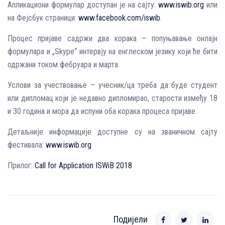
Апликациони формулар доступан је на сајту:
www.iswib.org
или
на Фејсбук страници:
www.facebook.com/iswib
.
Процес пријаве садржи два корака – попуњавање онлајн
формулара и „Skype“ интервју на енглеском језику који ће бити
одржани током фебруара и марта.
Услови за учествовање – учесник/ца треба да буде студент
или дипломац који је недавно дипломирао, старости између 18
и 30 година и мора да испуни оба корака процеса пријаве.
Детаљније информације доступне су на званичном сајту
фестивала:
www.iswib.org
Прилог:
Call for Application ISWiB 2018
Подијели