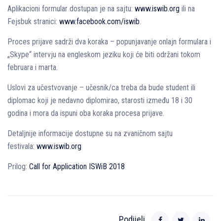
Aplikacioni formular dostupan je na sajtu:
www.iswib.org
ili na
Fejsbuk stranici:
www.facebook.com/iswib
.
Proces prijave sadrži dva koraka – popunjavanje onlajn formulara i
„Skype“ intervju na engleskom jeziku koji će biti održani tokom
februara i marta.
Uslovi za učestvovanje – učesnik/ca treba da bude student ili
diplomac koji je nedavno diplomirao, starosti između 18 i 30
godina i mora da ispuni oba koraka procesa prijave.
Detalјnije informacije dostupne su na zvaničnom sajtu
festivala:
www.iswib.org
Prilog:
Call for Application ISWiB 2018
Podijeli