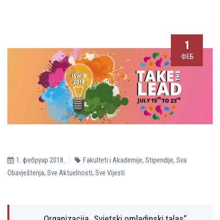
1
ФЕБ
1. фебруар 2018.
Fakulteti i Akademije
,
Stipendije
,
Sva
Obavještenja
,
Sve Aktuelnosti
,
Sve Vijesti
Organizacija „Svjetski omladinski talas“