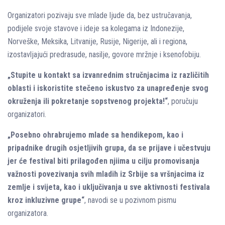
Organizatori pozivaju sve mlade lјude da, bez ustručavanja,
podijele svoje stavove i ideje sa kolegama iz Indonezije,
Norveške, Meksika, Litvanije, Rusije, Nigerije, ali i regiona,
izostavlјajući predrasude, nasilјe, govore mržnje i ksenofobiju.
„Stupite u kontakt sa izvanrednim stručnjacima iz različitih
oblasti i iskoristite stečeno iskustvo za unapređenje svog
okruženja ili pokretanje sopstvenog projekta!“
, poručuju
organizatori.
„Posebno ohrabrujemo mlade sa hendikepom, kao i
pripadnike drugih osjetlјivih grupa, da se prijave i učestvuju
jer će festival biti prilagođen njiima u cilјu promovisanja
važnosti povezivanja svih mladih iz Srbije sa vršnjacima iz
zemlјe i svijeta, kao i uklјučivanja u sve aktivnosti festivala
kroz inkluzivne grupe“
, navodi se u pozivnom pismu
organizatora.