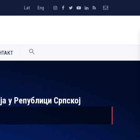
Lat
Eng
НТАКТ
а у Републици Српској