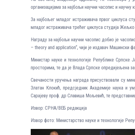
организацијама за најбољи научни часопис и научну к
За најбољег младог истраживача првог циклуса сту
младог истраживача трећег циклуса студија Жељко 
Награду за најбољи научни часопис добио је часопис
– theory and application“, чији је издавач Машински 
Министар науке и технологије Републике Српске Ја
просторима, те да је Влада Српске опредијељена за
Свечаности уручења награда присуствовали су мин
Златан Клокић, предсједник Академије наука и ум
Сарајеву проф. др Славиша Мољевић, те представниц
Извор: СРНА/ВЕБ редакција
Извор фото: Министарство науке и технологије Реп