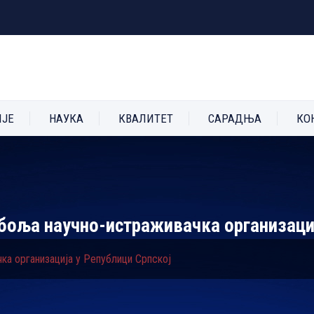
ИЈЕ
НАУКА
КВАЛИТЕТ
САРАДЊА
КО
боља научно-истраживачка организациј
ка организација у Републици Српској