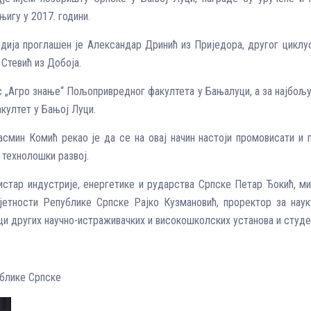
њигу у 2017. години.
дија проглашен је Александар Дринић из Приједора, другог циклуса
Стевић из Добоја.
 „Агро знање“ Пољопривредног факултета у Бањалуци, а за најбољу 
факултет у Бањој Луци.
смин Комић рекао је да се на овај начин настоји промовисати и 
 технолошки развој.
истар индустрије, енергетике и рударства Српске Петар Ђокић, м
јетности Републике Српске Рајко Кузмановић, проректор за нау
и других научно-истраживачких и високошколских установа и студе
ублике Српске