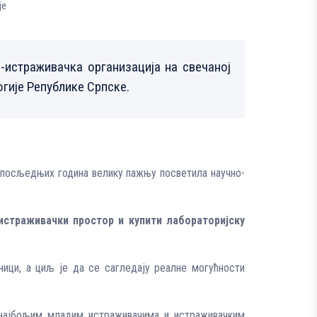
је
-истраживачка организација на свечаној
огије Републике Српске.
а посљедњих година велику пажњу посветила научно-
 истраживачки простор и купити лабораторијску
ници, а циљ је да се сагледају реалне могућности
и најбољим младим истраживачима и истраживачким