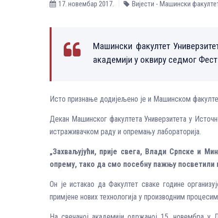
17. новембар 2017.
Вијести - Машински факулте
Машински факултет Универзитет
академији у оквиру седмог Фест
Исто признање додијељено је и Машинском факултет
Декан Машинског факултета Универзитета у Источно
истраживачком раду и опремању лабораторија.
„Захваљујући, прије свега, Влади Српске и Ми
опрему, тако да смо посебну пажњу посветили 
Он је истакао да Факултет сваке године организу
примјене нових технологија у производним процесим
На свечаној академији одржаној 15. новембра у 