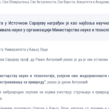
т
,
Сва Обавјештења
,
Све Aктуелности
,
Све Вијести
,
Факултети и Академи
а у Источном Сарајеву награђен је као најбоља научно
ивала науке у организацији Министарства науке и технол
у Универзитета у Бањој Луци.
м Сарајеву проф. др Ранко Антуновић рекао је да је ова установ
нистарству науке и технологије, успјели смо модернизовати
истраживању за привреду“
, рекао је декан Антуновић.
је међународне скупове на којима учествују стручњаци и привред
а.
Дјечијем позоришту Српске у Бањој Луци, награде су уручене 