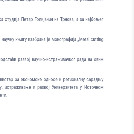
 студија Петар Голијанин из Трнова, а за најбољег
научну књигу изабрана је монографија „Metal cutting
подстаћи развој научно-истраживачког рада на овим
инистар за економске односе и регионалну сарадњу
ку, истраживање и развој Универзитета у Источном
нти.