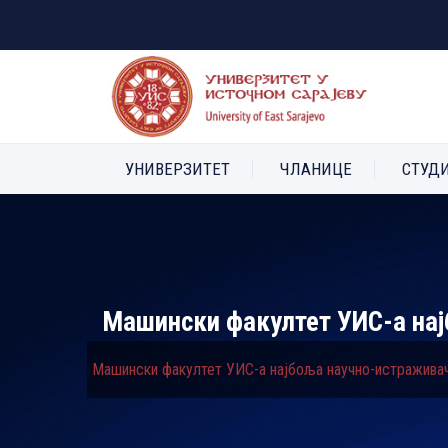
УНИВЕРЗИТЕТ
ЧЛАНИЦЕ
СТУД
Машински факултет УИС-а нај
Машински факултет УИС-а најбоља научно-истраживач