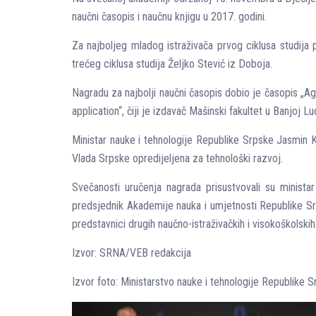
naučni časopis i naučnu knjigu u 2017. godini.
Za najbolјeg mladog istraživača prvog ciklusa studija p
trećeg ciklusa studija Želјko Stević iz Doboja.
Nagradu za najbolјi naučni časopis dobio je časopis „Ag
application“, čiji je izdavač Mašinski fakultet u Banjoj Luc
Ministar nauke i tehnologije Republike Srpske Jasmin K
Vlada Srpske opredijelјena za tehnološki razvoj.
Svečanosti uručenja nagrada prisustvovali su minista
predsjednik Akademije nauka i umjetnosti Republike Srp
predstavnici drugih naučno-istraživačkih i visokoškolskih
Izvor: SRNA/VEB redakcija
Izvor foto: Ministarstvo nauke i tehnologije Republike 