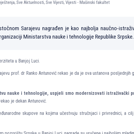
ještenja
,
Sve Aktuelnosti
,
Sve Vijesti
,
Vijesti - Mašinski fakultet
 Istočnom Sarajevu nagrađen je kao najbolјa naučno-istraži
ganizaciji Ministarstva nauke i tehnologije Republike Srpske.
rziteta u Banjoj Luci.
jevu prof. dr Ranko Antunović rekao je da je ova ustanova poslјednjih g
rstvu nauke i tehnologije, uspjeli smo modernizovati istraživački 
 rekao je dekan Antunović.
đunarodne skupove na kojima učestvuju stručnjaci i privrednici, a cil
 pozorištu Srpske u Banjoj Luci, nagrade su uručene i najbolјim mladim i