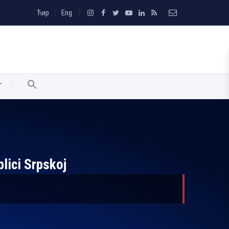
Ћир
Eng
T
lici Srpskoj