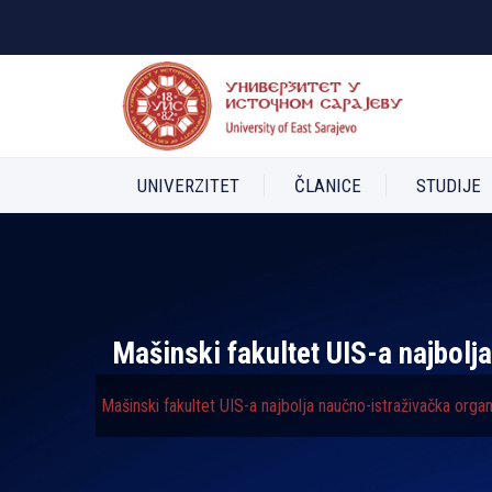
UNIVERZITET
ČLANICE
STUDIJE
Mašinski fakultet UIS-a najbolј
Mašinski fakultet UIS-a najbolјa naučno-istraživačka organ