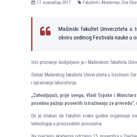
17. новембар 2017.
Fakulteti i Akademije
,
Sva Obav
Mašinski fakultet Univerziteta u
okviru sedmog Festivala nauke u or
Isto priznanje dodijelјeno je i Mašinskom fakultetu Unive
Dekan Mašinskog fakulteta Univerziteta u Istočnom Sara
i opremanju laboratorija.
„Zahvalјujući, prije svega, Vladi Srpske i Minista
posebnu pažnju posvetili istraživanju za privredu“
,
On je istakao da Fakultet svake godine organizuje me
tehnologija u proizvodnim procesima.
Na svečanoj akademiji održanoj 15. novembra u Dječijem