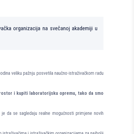
vačka organizacija na svečanoj akademiji u
odina veliku pažnju posvetila naučno-istraživačkom radu
prostor i kupiti laboratorijsku opremu, tako da smo
ј je da se sagledaju realne mogućnosti primjene novih
straživačima i istraživačkim organizacijama za najbolјi