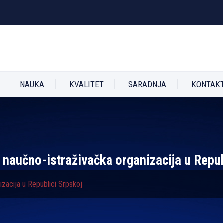
NAUKA
KVALITET
SARADNJA
KONTAK
a naučno-istraživačka organizacija u Repub
izacija u Republici Srpskoj