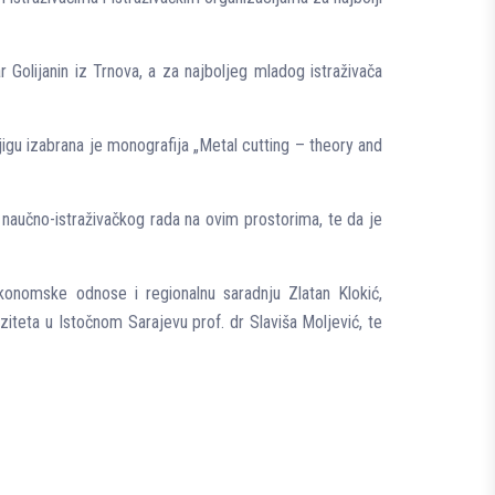
r Golijanin iz Trnova, a za najbolјeg mladog istraživača
jigu izabrana je monografija „Metal cutting – theory and
 naučno-istraživačkog rada na ovim prostorima, te da je
ekonomske odnose i regionalnu saradnju Zlatan Klokić,
iteta u Istočnom Sarajevu prof. dr Slaviša Molјević, te