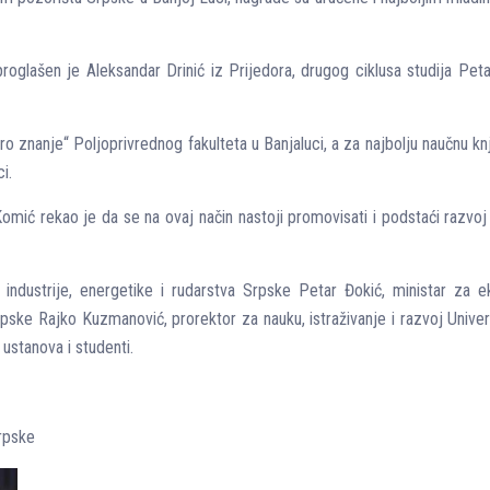
roglašen je Aleksandar Drinić iz Prijedora, drugog ciklusa studija Peta
ro znanje“ Polјoprivrednog fakulteta u Banjaluci, a za najbolјu naučnu kn
i.
omić rekao je da se na ovaj način nastoji promovisati i podstaći razvoj
r industrije, energetike i rudarstva Srpske Petar Đokić, ministar za 
ske Rajko Kuzmanović, prorektor za nauku, istraživanje i razvoj Univerz
 ustanova i studenti.
Srpske