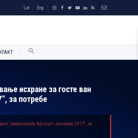
Lat
Eng
НТАКТ
вање исхране за госте ван
”, за потребе
одног симпозијума Agrosym Јахорина 2017”, за