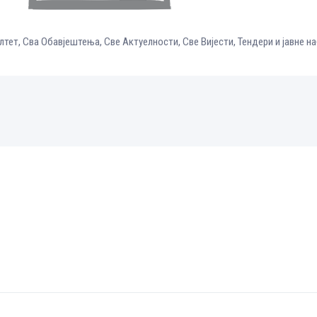
лтет
,
Сва Обавјештења
,
Све Aктуелности
,
Све Вијести
,
Тендери и јавне н