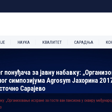
ИЈЕ
НАУКА
КВАЛИТЕТ
САРАДЊА
КО
г понуђача за јавну набавку: „Oрганизо
ог симпозијума Agrosym Јахорина 2017
сточно Сарајево
авку: „Oрганизовање исхране за госте ван пансиона у оквиру међунар
о