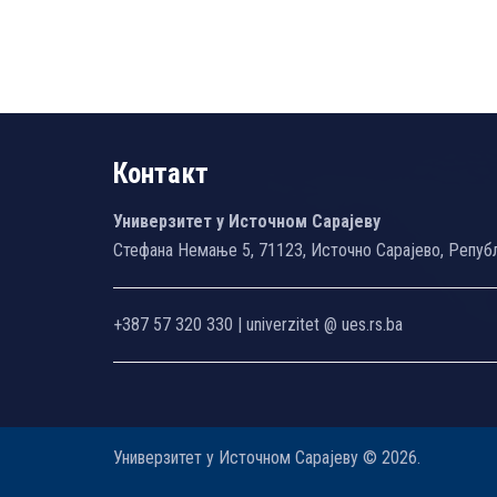
Контакт
Универзитет у Источном Сарајеву
Стефана Немање 5, 71123, Источно Сарајево, Репуб
+387 57 320 330 | univerzitet @ ues.rs.ba
Универзитет у Источном Сарајеву © 2026.