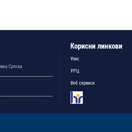
Корисни линкови
Упис
лика Српска
УРЦ
Веб сервиси