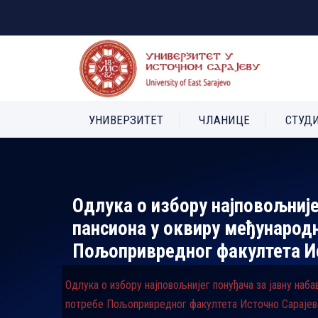
УНИВЕРЗИТЕТ
ЧЛАНИЦЕ
СТУД
Одлука о избору најповољније
пансиона у оквиру међународн
Пољопривредног факултета И
Одлука о избору најповољнијег понуђача за јавну наб
потребе Пољопривредног факултета Источно Сарајев