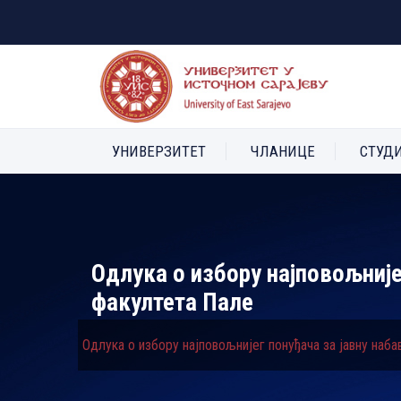
УНИВЕРЗИТЕТ
ЧЛАНИЦЕ
СТУД
Oдлука о избору најповољније
факултета Пале
Oдлука о избору најповољнијег понуђача за јавну наб