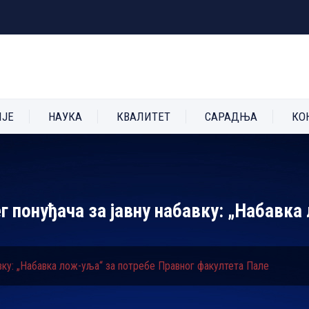
ИЈЕ
НАУКА
КВАЛИТЕТ
САРАДЊА
КО
г понуђача за јавну набавку: „Набавка
авку: „Набавка лож-уља“ за потребе Правног факултета Пале