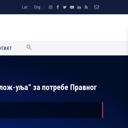
Lat
Eng
НТАКТ
 лож-уља“ за потребе Правног