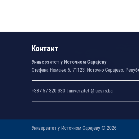
Контакт
Универзитет у Источном Сарајеву
Стефана Немање 5, 71123, Источно Сарајево, Репуб
+387 57 320 330 | univerzitet @ ues.rs.ba
Универзитет у Источном Сарајеву © 2026.