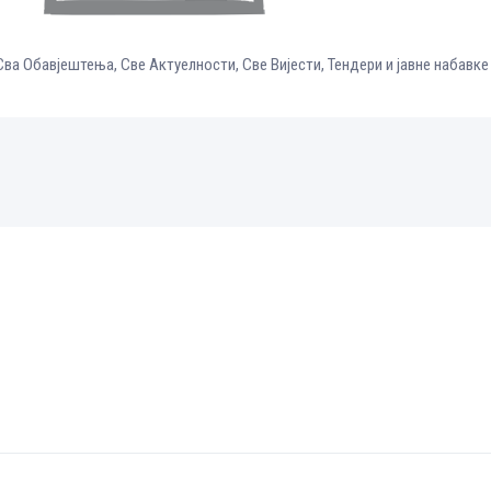
Сва Обавјештења
,
Све Aктуелности
,
Све Вијести
,
Тендери и јавне набавке