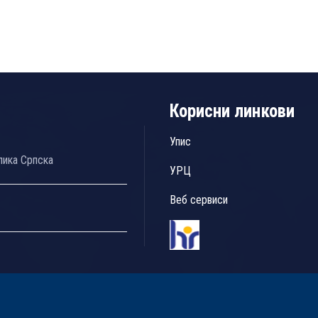
Корисни линкови
Упис
лика Српска
УРЦ
Веб сервиси