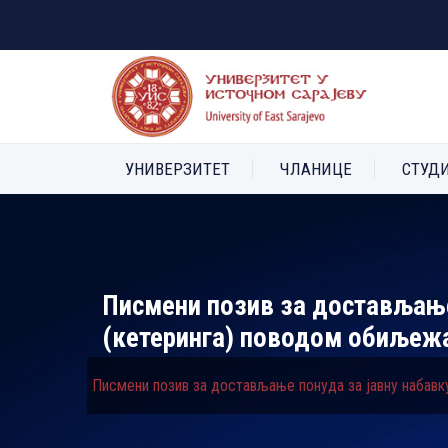
УНИВЕРЗИТЕТ
ЧЛАНИЦЕ
СТУД
Писмени позив за достављање 
(кетеринга) поводом обиљеж
Писмени позив за достављање понуда за јавну набав