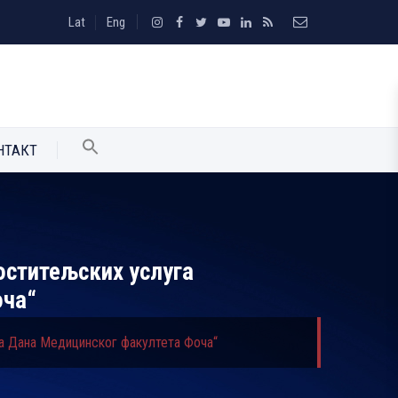
Lat
Eng
НТАКТ
оститељских услуга
оча“
ња Дана Медицинског факултета Фоча“