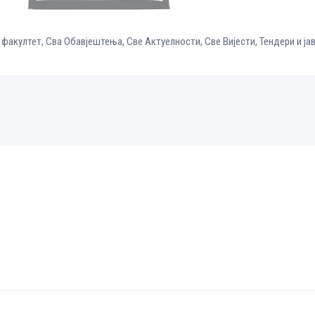
 факултет
,
Сва Обавјештења
,
Све Aктуелности
,
Све Вијести
,
Тендери и ја