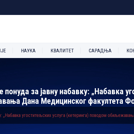
ИЈЕ
НАУКА
КВАЛИТЕТ
САРАДЊА
КО
понуда за јавну набавку: „Набавка уг
авања Дана Медицинског факултета Ф
ку: „Набавка угоститељских услуга (кетеринга) поводом обиљежава