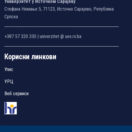
Универзитет у Источном Сарајеву
Стефана Немање 5, 71123, Источно Сарајево, Република
Српска
+387 57 320 330 | univerzitet @ ues.rs.ba
Корисни линкови
Упис
УРЦ
Веб сервиси