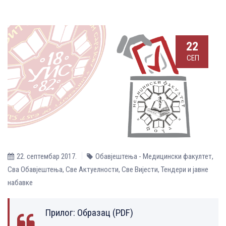
22
СЕП
22. септембар 2017.
Обавјештења - Медицински факултет
,
Сва Обавјештења
,
Све Aктуелности
,
Све Вијести
,
Тендери и јавне
набавке
Прилог:
Образац (PDF)