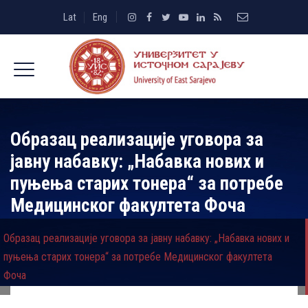
Lat
Eng
Образац реализације уговора за
јавну набавку: „Набавка нових и
пуњења старих тонера“ за потребе
Медицинског факултета Фоча
Образац реализације уговора за јавну набавку: „Набавка нових и
пуњења старих тонера“ за потребе Медицинског факултета
Фоча