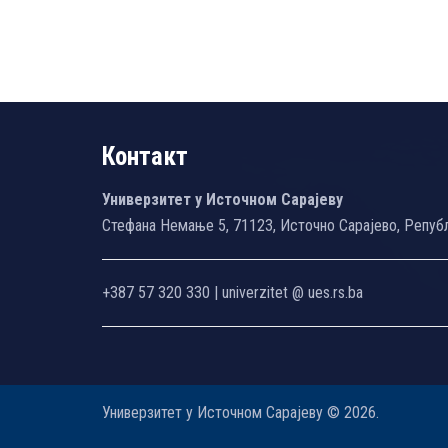
Контакт
Универзитет у Источном Сарајеву
Стефана Немање 5, 71123, Источно Сарајево, Репуб
+387 57 320 330 | univerzitet @ ues.rs.ba
Универзитет у Источном Сарајеву © 2026.