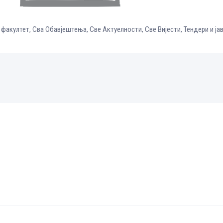
 факултет
,
Сва Обавјештења
,
Све Aктуелности
,
Све Вијести
,
Тендери и ја