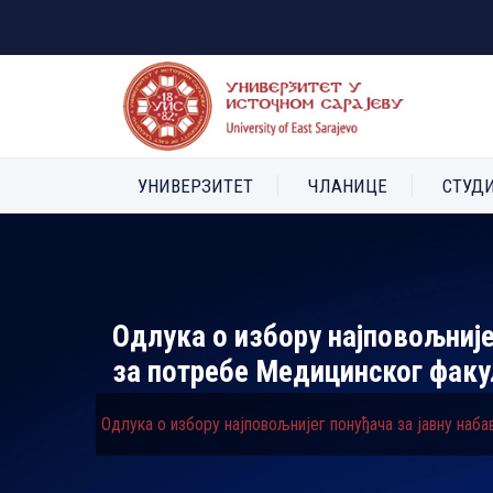
УНИВЕРЗИТЕТ
ЧЛАНИЦЕ
СТУД
Одлука о избору најповољније
за потребе Медицинског факу
Одлука о избору најповољнијег понуђача за јавну наб