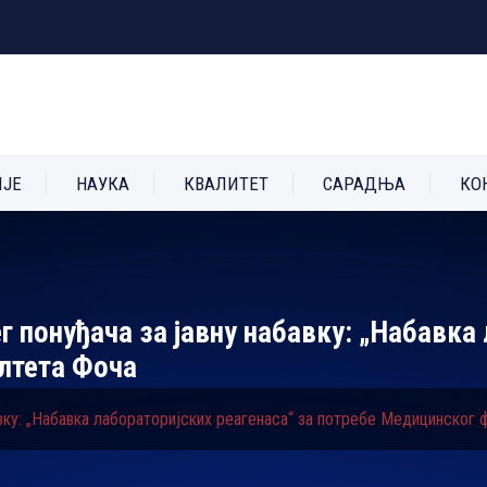
ИЈЕ
НАУКА
КВАЛИТЕТ
САРАДЊА
КО
г понуђача за јавну набавку: „Набавка
лтета Фоча
авку: „Набавка лабораторијских реагенаса“ за потребе Медицинског 