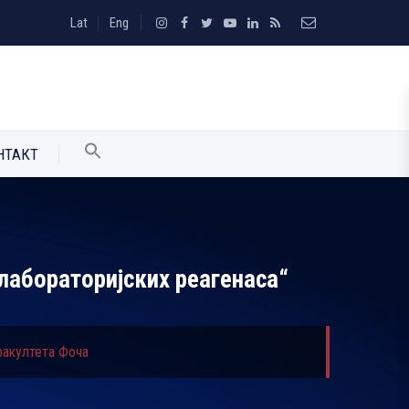
Lat
Eng
НТАКТ
 лабораторијских реагенаса“
факултета Фоча