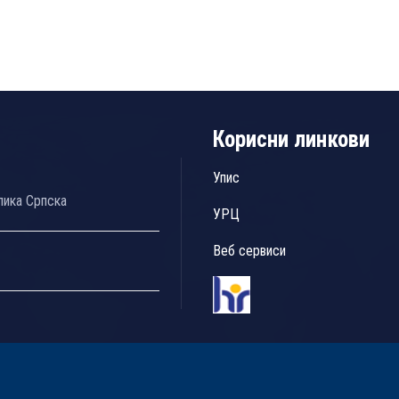
Корисни линкови
Упис
лика Српска
УРЦ
Веб сервиси