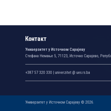
Контакт
Универзитет у Источном Сарајеву
Стефана Немање 5, 71123, Источно Сарајево, Репуб
+387 57 320 330 | univerzitet @ ues.rs.ba
Универзитет у Источном Сарајеву © 2026.