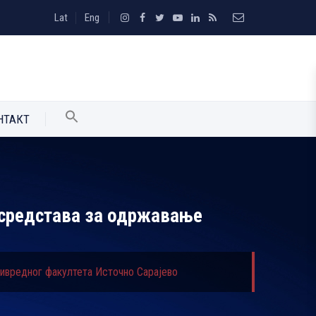
Lat
Eng
НТАКТ
а средстава за одржавање
привредног факултета Источно Сарајево