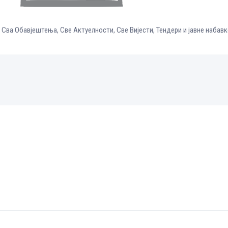
,
Сва Обавјештења
,
Све Aктуелности
,
Све Вијести
,
Тендери и јавне набавк