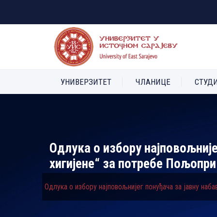
УНИВЕРЗИТЕТ
ЧЛАНИЦЕ
СТУД
Одлука о избору најповољније
хигијене“ за потребе Пољопр
Одлука о избору најповољнијег понуђача за јавну на