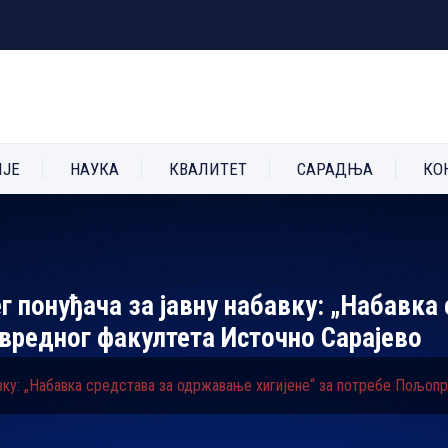
ИЈЕ
НАУКА
КВАЛИТЕТ
САРАДЊА
КО
г понуђача за јавну набавку: „Набавк
ивредног факултета Источно Сарајево
бавку: „Набавка средстава за одржавање хигијене“ за потребе Пољо