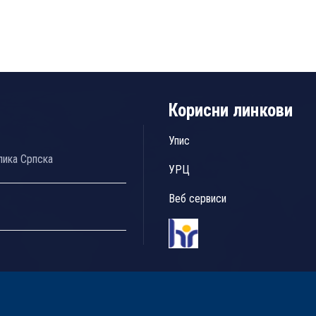
Корисни линкови
Упис
лика Српска
УРЦ
Веб сервиси