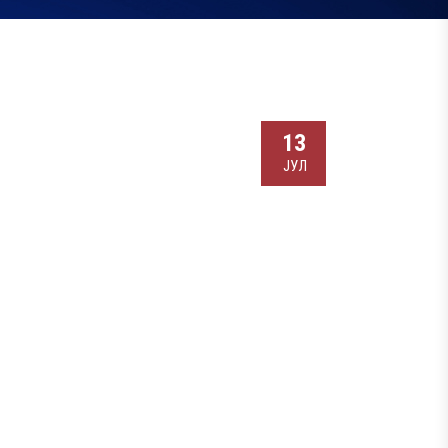
13
ЈУЛ