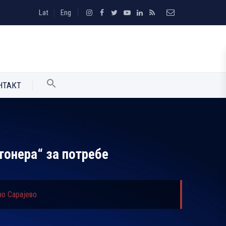
Lat
Eng
НТАКТ
тонера“ за потребе
но Сарајево