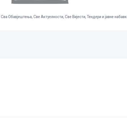
,
Сва Обавјештења
,
Све Aктуелности
,
Све Вијести
,
Тендери и јавне набавк