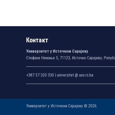
Контакт
Универзитет у Источном Сарајеву
Стефана Немање 5, 71123, Источно Сарајево, Репуб
+387 57 320 330 | univerzitet @ ues.rs.ba
Универзитет у Источном Сарајеву © 2026.