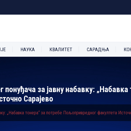
ИЈЕ
НАУКА
КВАЛИТЕТ
САРАДЊА
КО
г понуђача за јавну набавку: „Набавка 
сточно Сарајево
авку: „Набавка тонера“ за потребе Пољопривредног факултета Источ