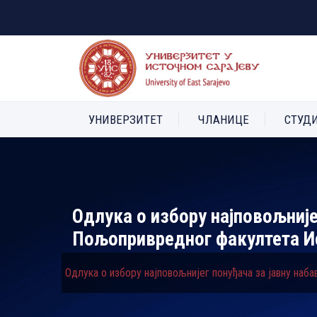
УНИВЕРЗИТЕТ
ЧЛАНИЦЕ
СТУД
Одлука о избору најповољније
Пољопривредног факултета И
Одлука о избору најповољнијег понуђача за јавну наб