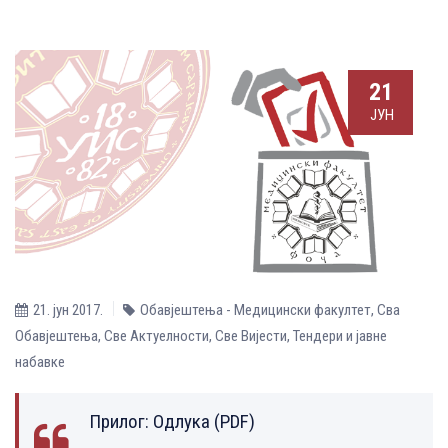
21
ЈУН
21. јун 2017.
Обавјештења - Медицински факултет
,
Сва
Обавјештења
,
Све Aктуелности
,
Све Вијести
,
Тендери и јавне
набавке
Прилог:
Одлука (PDF)