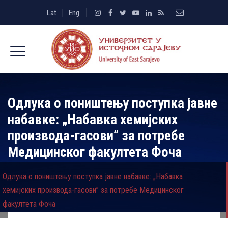
Lat
Eng
Одлука о поништењу поступка јавне
набавке: „Набавка хемијских
производа-гасови” за потребе
Медицинског факултета Фоча
Одлука о поништењу поступка јавне набавке: „Набавка
хемијских производа-гасови” за потребе Медицинског
факултета Фоча