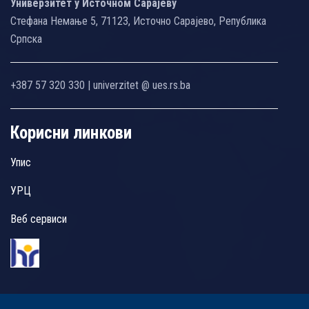
Универзитет у Источном Сарајеву
Стефана Немање 5, 71123, Источно Сарајево, Република
Српска
+387 57 320 330 | univerzitet @ ues.rs.ba
Корисни линкови
Упис
УРЦ
Веб сервиси