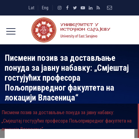
Lat
Eng
Писмени позив за достављање
понуда за јавну набавку: „Смјештај
гостујућих професора
Пољопривредног факултета на
локацији Власеница“
Писмени позив за достављање понуда за јавну набавку:
„Смјештај гостујућих професора Пољопривредног факултета на
локацији Власеница“