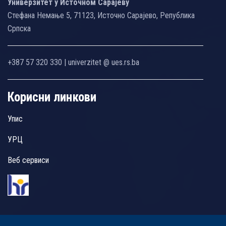
Универзитет у Источном Сарајеву
Стефана Немање 5, 71123, Источно Сарајево, Република
Српска
+387 57 320 330 | univerzitet @ ues.rs.ba
Корисни линкови
Упис
УРЦ
Веб сервиси