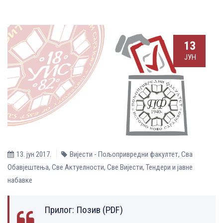
13
ЈУН
13. јун 2017.
Вијести - Пољопривредни факултет
,
Сва
Обавјештења
,
Све Aктуелности
,
Све Вијести
,
Тендери и јавне
набавке
Прилог:
Позив (PDF)