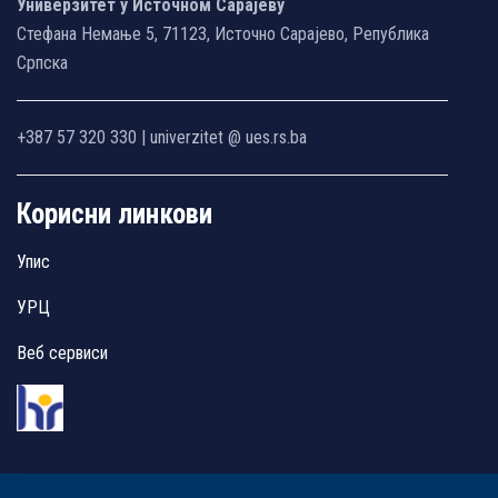
Универзитет у Источном Сарајеву
Стефана Немање 5, 71123, Источно Сарајево, Република
Српска
+387 57 320 330 | univerzitet @ ues.rs.ba
Корисни линкови
Упис
УРЦ
Веб сервиси