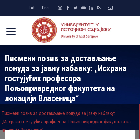
Lat
Eng
Писмени позив за достављање
понуда за јавну набавку: „Исхрана
гостујућих професора
Пољопривредног факултета на
локацији Власеница“
Писмени позив за достављање понуда за јавну набавку:
„Исхрана гостујућих професора Пољопривредног факултета на
локацији Власеница“