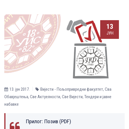
13
ЈУН
13. јун 2017.
Вијести - Пољопривредни факултет
,
Сва
Обавјештења
,
Све Aктуелности
,
Све Вијести
,
Тендери и јавне
набавке
Прилог:
Позив (PDF)