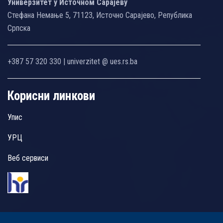
Универзитет у Источном Сарајеву
Стефана Немање 5, 71123, Источно Сарајево, Република
Српска
+387 57 320 330 | univerzitet @ ues.rs.ba
Корисни линкови
Упис
УРЦ
Веб сервиси