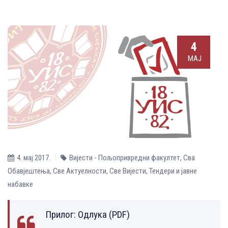
4
МАЈ
4. мај 2017.
Вијести - Пољопривредни факултет
,
Сва
Обавјештења
,
Све Aктуелности
,
Све Вијести
,
Тендери и јавне
набавке
Прилог:
Одлука (PDF)