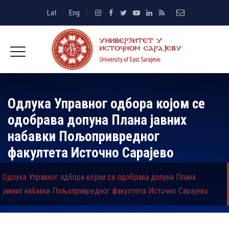
Lat
Eng
Одлука Управног одбора којом се
одобрава допуна Плана јавних
набавки Пољопривредног
факултета Источно Сарајево
Одлука Управног одбора којом се одобрава допуна Плана
јавних набавки Пољопривредног факултета Источно Сарајево