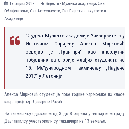
19. април 2017.
Вијести - Музичка aкадемија
,
Сва
Обавјештења
,
Све Aктуелности
,
Све Вијести
,
Факултети и
Академије
Студент Музичке академије Универзитета у
Источном Сарајеву Алекса Мирковић
освојио је „Гран-при“ као апсолутни
побједник категорије млађих студената на
15. Међународном такмичењу „Наујене
2017“ у Летонији.
Алекса Мирковић студент је прве године хармонике из класе
ванр. проф. мр Данијеле Ракић.
На такмичењу одржаном од 3. до 8. априла у латвијском граду
Даугавпилсу учествовали су такмичари из 13 земаља.