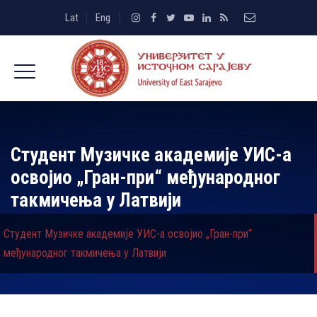
Lat
Eng
Студент Музичке академије УИС-а
освојио „Гран-при“ међународног
такмичења у Латвији
Студент Музичке академије УИС-а освојио „Гран-при“
међународног такмичења у Латвији