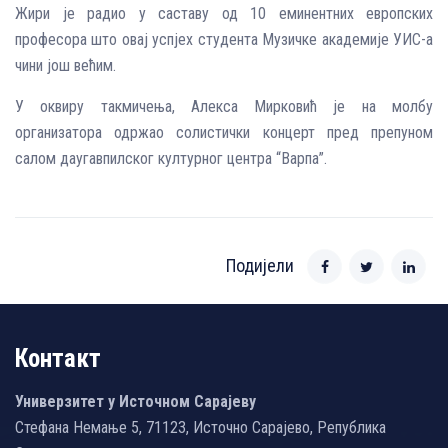
Жири је радио у саставу од 10 еминентних европских
професора што овај успјех студента Музичке академије УИС-а
чини још већим.
У оквиру такмичења, Алекса Мирковић је на молбу
организатора одржао солистички концерт пред препуном
салом даугавпилског културног центра “Варпа”.
Подијели
Контакт
Универзитет у Источном Сарајеву
Стефана Немање 5, 71123, Источно Сарајево, Република