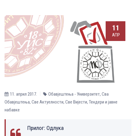
11
АПР
11. април 2017.
Обавјештења - Универзитет
,
Сва
Обавјештења
,
Све Aктуелности
,
Све Вијести
,
Тендери и јавне
набавке
Прилог:
Одлука