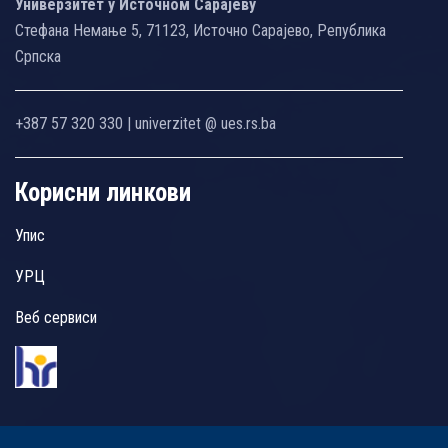
Универзитет у Источном Сарајеву
Стефана Немање 5, 71123, Источно Сарајево, Република
Српска
+387 57 320 330 | univerzitet @ ues.rs.ba
Корисни линкови
Упис
УРЦ
Веб сервиси