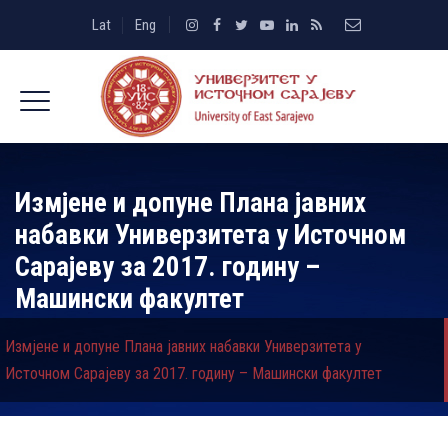
Lat
Eng
Измјене и допуне Плана јавних
набавки Универзитета у Источном
Сарајеву за 2017. годину –
Машински факултет
Измјене и допуне Плана јавних набавки Универзитета у
Источном Сарајеву за 2017. годину – Машински факултет