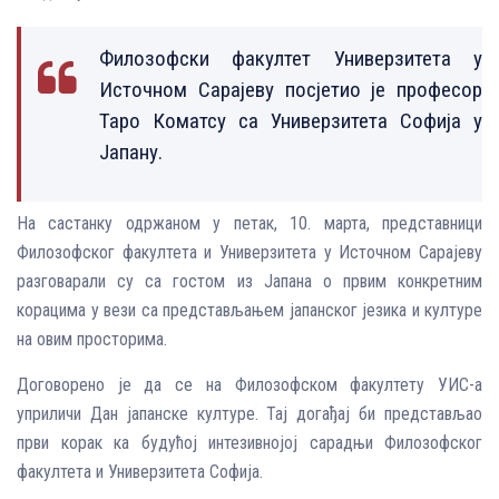
Филозофски факултет Универзитета у
Источном Сарајеву посјетио је професор
Таро Коматсу са Универзитета Софија у
Јапану.
На састанку одржаном у петак, 10. марта, представници
Филозофског факултета и Универзитета у Источном Сарајеву
разговарали су са гостом из Јапана о првим конкретним
корацима у вези са представљањем јапанског језика и културе
на овим просторима.
Договорено је да се на Филозофском факултету УИС-а
уприличи Дан јапанске културе. Тај догађај би представљао
први корак ка будућој интезивнојој сарадњи Филозофског
факултета и Универзитета Софија.