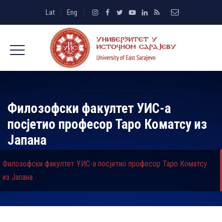
Lat
Eng
Филозофски факултет УИС-а
посјетио професор Таро Коматсу из
Јапана
Филозофски факултет УИС-а посјетио професор Таро Коматсу
из Јапана