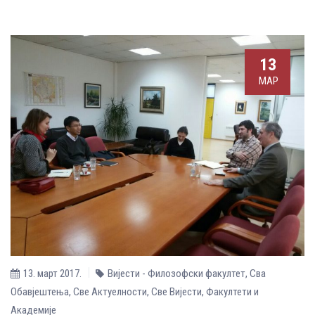
13
МАР
13. март 2017.
Вијести - Филозофски факултет
,
Сва
Обавјештења
,
Све Aктуелности
,
Све Вијести
,
Факултети и
Академије