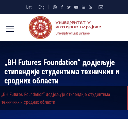
Lat
Eng
„BH Futures Foundation“ додјељује
стипендије студентима техничких и
сродних области
„BH Futures Foundation“ додјељује стипендије студентима
техничких и сродних области