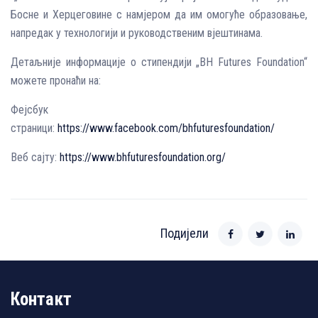
Босне и Херцеговине с намјером да им омогуће образовање,
напредак у технологији и руководственим вјештинама.
Детаљније информације о стипендији „BH Futures Foundation“
можете пронаћи на:
Фејсбук
страници:
https://www.facebook.com/bhfuturesfoundation/
Веб сајту:
https://www.bhfuturesfoundation.org/
Подијели
Контакт