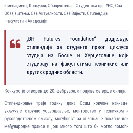
и менаџмент
,
Конкурси
,
Обавјештења - Студентска орг. УИС
,
Сва
Обавјештења
,
Све Aктуелности
,
Све Вијести
,
Стипендије
,
Факултети и Академије
„BH Futures Foundation“ додјељује
стипендије за студенте првог циклуса
студија из Босне и Херцеговине који
студирају на факултетима техничких или
других сродних области.
Конкурс је отворен до 20. фебруара, а пријаве се врше онлајн.
Стипендирање траје годину дана. Oсим новчане накнаде,
укључује стручно усавршавање, менторство у техничком и
руководственом смислу, могућност за обављање локалне или
међународне праксе и још много тога што би могло помоћи