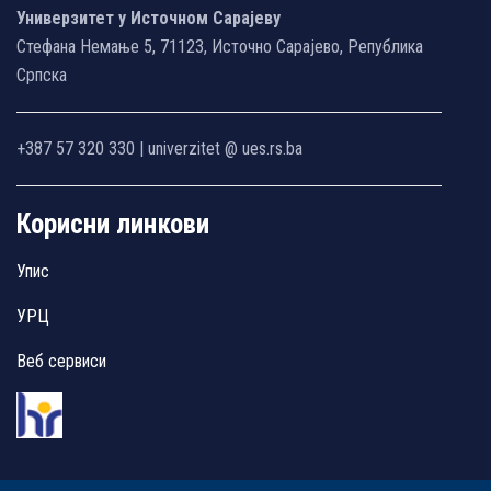
Универзитет у Источном Сарајеву
Стефана Немање 5, 71123, Источно Сарајево, Република
Српска
+387 57 320 330 | univerzitet @ ues.rs.ba
Корисни линкови
Упис
УРЦ
Веб сервиси