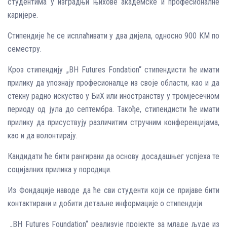
студентима у изградњи њихове академске и професионалне
каријере.
Стипендије ће се исплаћивати у два дијела, односно 900 КМ по
семестру.
Кроз стипендију „BH Futures Fondation“ стипендисти ће имати
прилику да упознају професионалце из своје области, као и да
стекну радно искуство у БиХ или иностранству у тромјесечном
периоду од јула до септембра. Такође, стипендисти ће имати
прилику да присуствују различитим стручним конференцијама,
као и да волонтирају.
Кандидати ће бити рангирани да основу досадашњег успјеха те
социјалних прилика у породици.
Из Фондације наводе да ће сви студенти који се пријаве бити
контактирани и добити детаљне информације о стипендији.
„BH Futures Foundation“ реализује пројекте за младе људе из