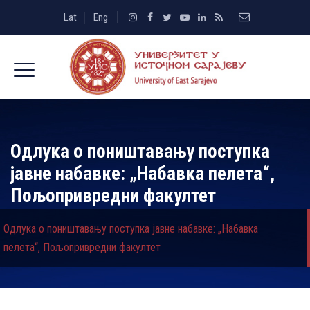
Lat
Eng
Одлука о поништавању поступка
јавне набавке: „Набавка пелета“,
Пољопривредни факултет
Одлука о поништавању поступка јавне набавке: „Набавка
пелета“, Пољопривредни факултет