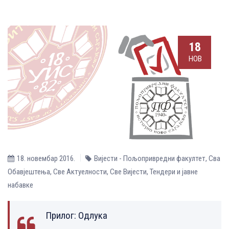
18
НОВ
18. новембар 2016.
Вијести - Пољопривредни факултет
,
Сва
Обавјештења
,
Све Aктуелности
,
Све Вијести
,
Тендери и јавне
набавке
Прилог:
Одлука