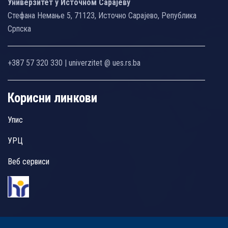
Универзитет у Источном Сарајеву
Стефана Немање 5, 71123, Источно Сарајево, Република
Српска
+387 57 320 330 | univerzitet @ ues.rs.ba
Корисни линкови
Упис
УРЦ
Веб сервиси