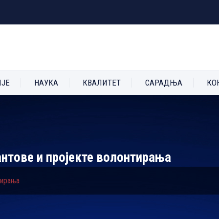
ИЈЕ
НАУКА
КВАЛИТЕТ
САРАДЊА
КО
антове и пројекте волонтирања
тирања