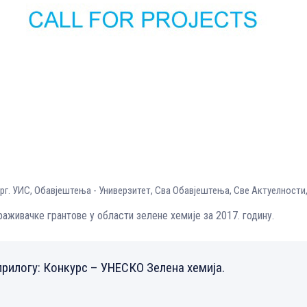
рг. УИС
,
Обавјештења - Универзитет
,
Сва Обавјештења
,
Све Aктуелности
живачке грантове у области зелене хемије за 2017. годину.
прилогу:
Конкурс – УНЕСКО Зелена хемија
.