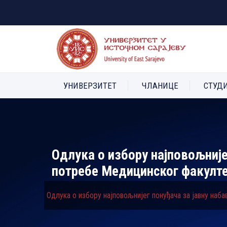
УНИВЕРЗИТЕТ
ЧЛАНИЦЕ
СТУД
Одлука о избору најповољније
потребе Медицинског факулте
Одлука о избору најповољнијег понуђача за јавну наб