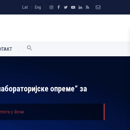
Lat
Eng
НТАКТ
лабораторијске опреме“ за
лтета у Фочи