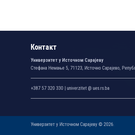
Контакт
Универзитет у Источном Сарајеву
Стефана Немање 5, 71123, Источно Сарајево, Репуб
+387 57 320 330 | univerzitet @ ues.rs.ba
Универзитет у Источном Сарајеву © 2026.