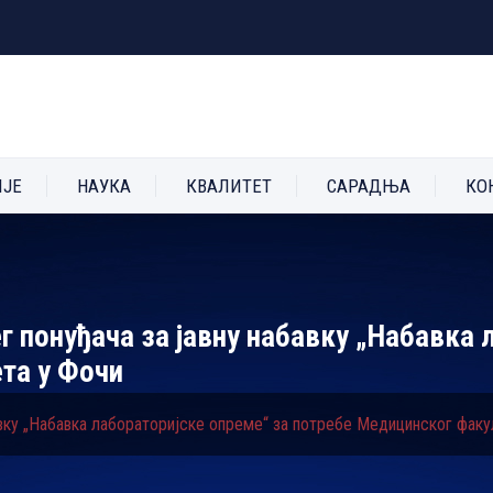
ИЈЕ
НАУКА
КВАЛИТЕТ
САРАДЊА
КО
г понуђача за јавну набавку „Набавка 
та у Фочи
авку „Набавка лабораторијске опреме“ за потребе Медицинског факу