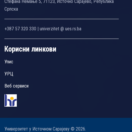
Стефана Немање 5, 71123, Источно Сарајево, Република
Српска
+387 57 320 330 | univerzitet @ ues.rs.ba
Корисни линкови
Упис
УРЦ
Веб сервиси
Универзитет у Источном Сарајеву © 2026.