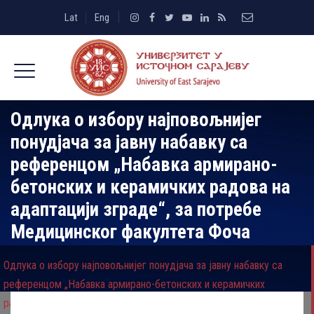
Lat
Eng
Одлука о избору најповољнијег
понудјача за јавну набавку са
референцом „Набавка армирано-
бетонских и керамичких радова на
адаптацији зграде“, за потребе
Медицинског факултета Фоча
Одлука о избору најповољнијег понудјача за јавну набавку са
референцом „Набавка армирано-бетонских и керамичких
радова на адаптацији зграде“, за потребе Медицинског