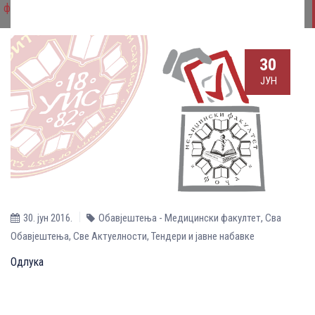
факултета Фоча
30
ЈУН
30. јун 2016.
Обавјештења - Медицински факултет
,
Сва
Обавјештења
,
Све Aктуелности
,
Тендери и јавне набавке
Одлука