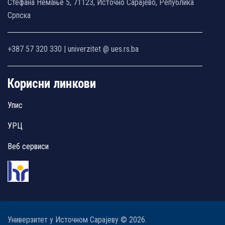
Стефана Немање 5, 71123, Источно Сарајево, Република
Српска
+387 57 320 330 | univerzitet @ ues.rs.ba
Корисни линкови
Упис
УРЦ
Веб сервиси
Универзитет у Источном Сарајеву © 2026.