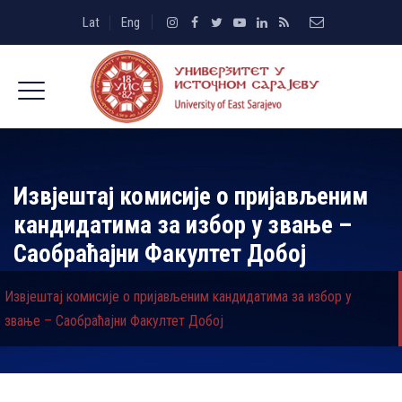
Lat
Eng
Извјештај комисије о пријављеним
кандидатима за избор у звање –
Саобраћајни Факултет Добој
Извјештај комисије о пријављеним кандидатима за избор у
звање – Саобраћајни Факултет Добој