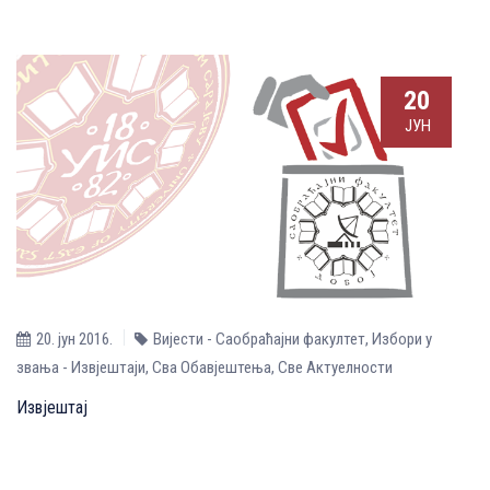
20
ЈУН
20. јун 2016.
Вијести - Саобраћајни факултет
,
Избори у
звања - Извјештаји
,
Сва Обавјештења
,
Све Aктуелности
Извјештај